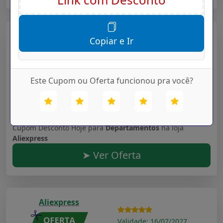
Aliexpress
Copiar e Ir
Validade: 16/07/2027
Fifine microfone usb para computador portátil e
Este Cupom ou Oferta funcionou pra você?
computadores para gravação streaming twitch
voz overcasting podcasting para youtube skype
k670
Cupom Desconto Hoje para
Departamentos
na loja
Aliexpress
➤ Ver Oferta
Aliexpress
Validade: 16/07/2027