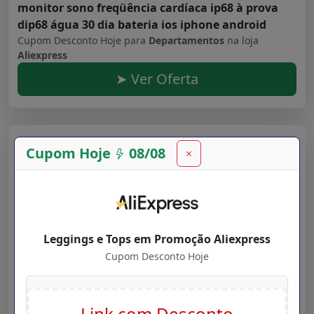
monitor sono freqüência cardíaca ip68 à prova
dip68 água 30 dia bateria ios iphone android
Cupom Desconto Hoje para
Departamentos
na loja
Aliexpress
➤ Ver Oferta
Aliexpress
Cupom Hoje
08/08
×
Validade: 16/07/2027
Faixas de luz led bluetooth controlador wifi
flexível rgb 5050 decoração luz de fundo luz
Leggings e Tops em Promoção Aliexpress
noturna fio luminoso para o quarto
Cupom Desconto Hoje
Cupom Desconto Hoje para
Departamentos
na loja
Aliexpress
➤ Ver Oferta