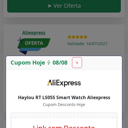
➤ Ver Oferta
Aliexpress
Validade: 16/07/2027
New Users $ 20 12 YOUPIN12 Youpin haylou Solar
Cupom Hoje
08/08
×
ls05 relógio inteligente esporte caso de metal
monitor sono freqüência cardíaca ip68 à prova
dip68 água 30 dia bateria ios iphone android
Cupom Desconto Hoje para
Departamentos
na loja
Aliexpress
Haylou RT LS05S Smart Watch Aliexpress
➤ Ver Oferta
Cupom Desconto Hoje