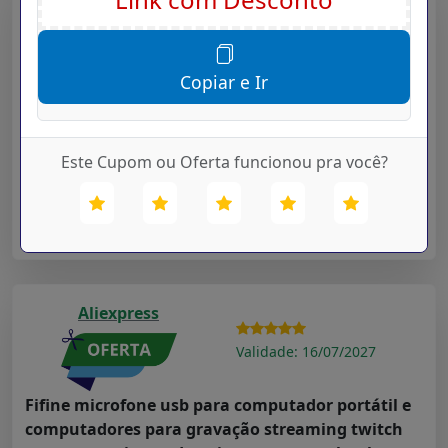
Aliexpress
Validade: 16/07/2027
Copiar e Ir
Faixas de luz led bluetooth controlador wifi
flexível rgb 5050 decoração luz de fundo luz
noturna fio luminoso para o quarto
Este Cupom ou Oferta funcionou pra você?
Cupom Desconto Hoje para
Departamentos
na loja
Aliexpress
➤ Ver Oferta
Aliexpress
Validade: 16/07/2027
Fifine microfone usb para computador portátil e
computadores para gravação streaming twitch