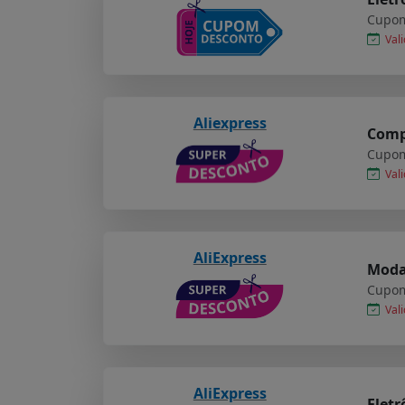
Cupom
Vali
Aliexpress
Compr
Cupom
Vali
AliExpress
Moda 
Cupom
Vali
AliExpress
Eletr