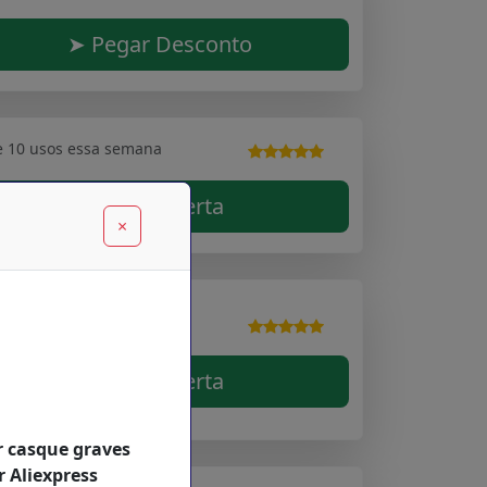
➤ Pegar Desconto
e 10 usos essa semana
➤ Ver Oferta
×
e 10 usos essa semana
➤ Ver Oferta
 casque graves
 Aliexpress