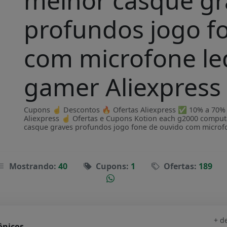
melhor casque gr
profundos jogo f
com microfone led
gamer Aliexpress
Cupons ☝ Descontos 🔥 Ofertas Aliexpress ✅ 10% a 70% OF
Aliexpress ☝ Ofertas e Cupons Kotion each g2000 comput
casque graves profundos jogo fone de ouvido com microfo
Mostrando:
40
Cupons:
1
Ofertas:
189
+ d
ônicos