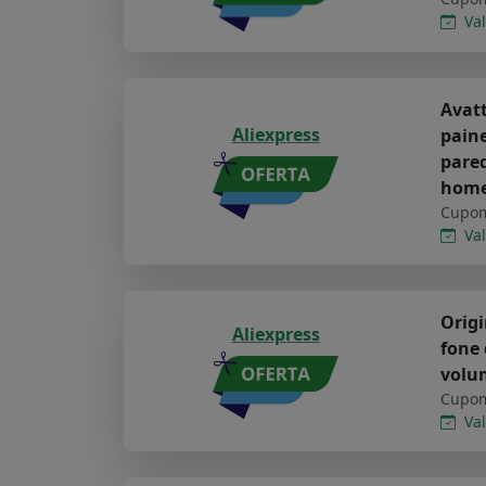
Val
Avatt
Aliexpress
paine
pared
hom
Cupom
Val
Origi
Aliexpress
fone 
volu
Cupom
Val