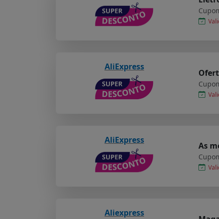
Cupom
Vali
AliExpress
Ofert
Cupom
Vali
AliExpress
As me
Cupom
Vali
Aliexpress
Maga