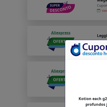
Cupom
Vali
Aliexpress
Legg
Cupom
Vali
Carre
Aliexpress
usb t
sony
Cupom
Val
Kotion each g
profundos 