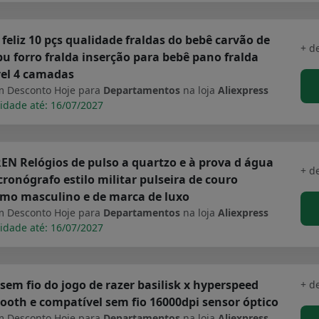
 feliz 10 pçs qualidade fraldas do bebê carvão de
+ d
 forro fralda inserção para bebê pano fralda
vel 4 camadas
 Desconto Hoje para
Departamentos
na loja
Aliexpress
idade até: 16/07/2027
N Relógios de pulso a quartzo e à prova d água
+ d
ronógrafo estilo militar pulseira de couro
imo masculino e de marca de luxo
 Desconto Hoje para
Departamentos
na loja
Aliexpress
idade até: 16/07/2027
sem fio do jogo de razer basilisk x hyperspeed
+ d
ooth e compatível sem fio 16000dpi sensor óptico
 Desconto Hoje para
Departamentos
na loja
Aliexpress