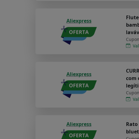
Flute
Aliexpress
bambu
lavá
Cupom
Val
CURRE
Aliexpress
com c
legít
Cupom
Val
Aliexpress
Rato 
bluet
Cupom