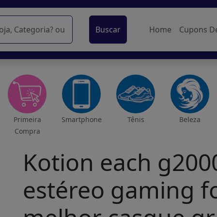
Buscar
Home
Cupons D
Primeira
Smartphone
Tênis
Beleza
Compra
Kotion each g20
estéreo gaming f