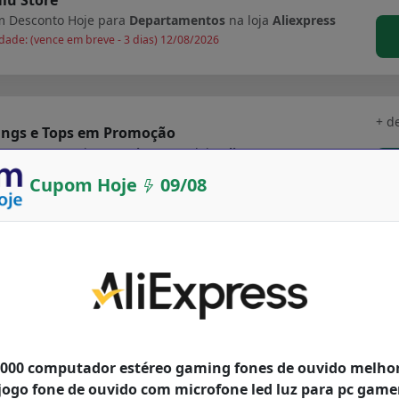
 Desconto Hoje para
Departamentos
na loja
Aliexpress
dade: (vence em breve - 3 dias) 12/08/2026
+ d
ings e Tops em Promoção
 Desconto Hoje para
Fitness
na loja
Aliexpress
dade: (vence em breve - 3 dias) 12/08/2026
Cupom Hoje
09/08
gador rápido duplo para ps5 controlador sem fio
+ d
ipo c estação de carregamento berço doca para
 playstation5 joystick gamepad novo
 Desconto Hoje para
Departamentos
na loja
Aliexpress
idade até: 24/06/2027
2000 computador estéreo gaming fones de ouvido melhor
jogo fone de ouvido com microfone led luz para pc gamer