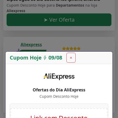
Cupom Desconto Hoje para
Departamentos
na loja
Aliexpress
➤ Ver Oferta
Aliexpress
Validade: 16/07/2027
Cupom Hoje
09/08
×
Faixas de luz led bluetooth controlador wifi
flexível rgb 5050 decoração luz de fundo luz
noturna fio luminoso para o quarto
Cupom Desconto Hoje para
Departamentos
na loja
Ofertas do Dia AliExpress
Aliexpress
Cupom Desconto Hoje
➤ Ver Oferta