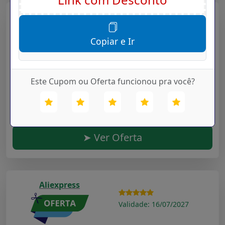
Aliexpress
Validade: 16/07/2027
Copiar e Ir
Fifine microfone usb para computador portátil e
computadores para gravação streaming twitch
Este Cupom ou Oferta funcionou pra você?
voz overcasting podcasting para youtube skype
k670
Cupom Desconto Hoje para
Departamentos
na loja
Aliexpress
➤ Ver Oferta
Aliexpress
Validade: 16/07/2027