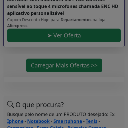
sensível ao toque 4 microfones chamada ENC HD
aplicativo personalizável
Cupom Desconto Hoje para
Departamentos
na loja
Aliexpress
➤ Ver Oferta
Carregar Mais Ofertas >>
O que procura?
Busque pelo nome de um PRODUTO desejado: Ex:
Iphone
-
Notebook
-
Smartphone
-
Tenis
-
Cosmeticos
-
Frete Grátis
-
Primeira Compra