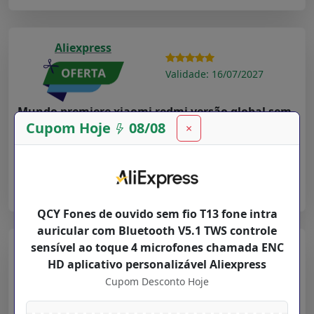
Aliexpress
Validade: 16/07/2027
Mundo premiere xiaomi redmi versão global sem
Cupom Hoje
08/08
×
fio fone de ouvido tws suporte bluetooth
Cupom Desconto Hoje para
Departamentos
na loja
Aliexpress
➤ Ver Oferta
QCY Fones de ouvido sem fio T13 fone intra
auricular com Bluetooth V5.1 TWS controle
sensível ao toque 4 microfones chamada ENC
Aliexpress
HD aplicativo personalizável Aliexpress
Validade: 16/07/2027
Cupom Desconto Hoje
New Users $ 20 12 YOUPIN12 Youpin haylou Solar