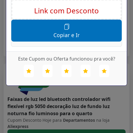
ls05 relógio inteligente esporte caso de metal
monitor sono freqüência cardíaca ip68 à prova
dip68 água 30 dia bateria ios iphone android
Cupom Desconto Hoje para
Departamentos
na loja
Aliexpress
Copiar e Ir
➤ Ver Oferta
Este Cupom ou Oferta funcionou pra você?
Aliexpress
Validade: 16/07/2027
Faixas de luz led bluetooth controlador wifi
flexível rgb 5050 decoração luz de fundo luz
noturna fio luminoso para o quarto
Cupom Desconto Hoje para
Departamentos
na loja
Aliexpress