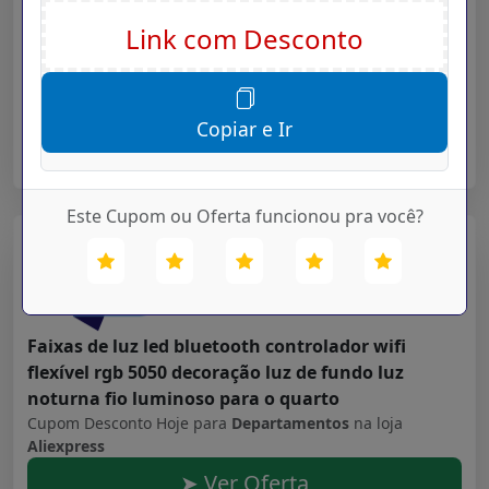
ls05 relógio inteligente esporte caso de metal
monitor sono freqüência cardíaca ip68 à prova
dip68 água 30 dia bateria ios iphone android
Cupom Desconto Hoje para
Departamentos
na loja
Aliexpress
Copiar e Ir
➤ Ver Oferta
Este Cupom ou Oferta funcionou pra você?
Aliexpress
Validade: 16/07/2027
Faixas de luz led bluetooth controlador wifi
flexível rgb 5050 decoração luz de fundo luz
noturna fio luminoso para o quarto
Cupom Desconto Hoje para
Departamentos
na loja
Aliexpress
➤ Ver Oferta