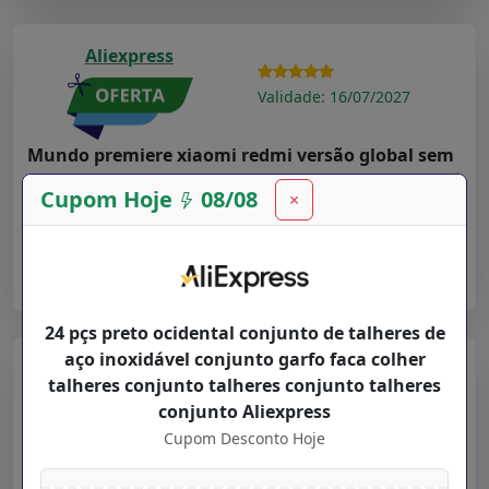
Aliexpress
Validade: 16/07/2027
Mundo premiere xiaomi redmi versão global sem
fio fone de ouvido tws suporte bluetooth
Cupom Hoje
08/08
×
Cupom Desconto Hoje para
Departamentos
na loja
Aliexpress
➤ Ver Oferta
24 pçs preto ocidental conjunto de talheres de
aço inoxidável conjunto garfo faca colher
Aliexpress
talheres conjunto talheres conjunto talheres
conjunto Aliexpress
Validade: 16/07/2027
Cupom Desconto Hoje
New Users $ 20 12 YOUPIN12 Youpin haylou Solar