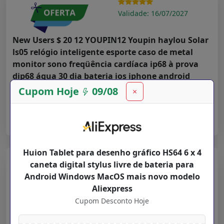
Validade: 16/07/2027
New Users $ 20 12 YOUPIN12 Youpin haylou Solar
ls05 relógio inteligente esporte caso de metal
monitor sono freqüência cardíaca ip68 à prova
dip68 água 30 dia bateria ios iphone android
Cupom Desconto Hoje para
Departamentos
na loja
Cupom Hoje
09/08
×
Aliexpress
➤ Ver Oferta
Huion Tablet para desenho gráfico HS64 6 x 4
Aliexpress
caneta digital stylus livre de bateria para
Android Windows MacOS mais novo modelo
Validade: 16/07/2027
Aliexpress
Cupom Desconto Hoje
Faixas de luz led bluetooth controlador wifi
flexível rgb 5050 decoração luz de fundo luz