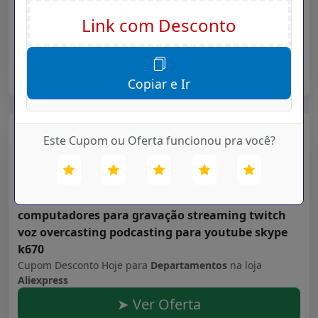
noturna fio luminoso para o quarto
Cupom Desconto Hoje para
Departamentos
na loja
Aliexpress
➤ Ver Oferta
Copiar e Ir
Aliexpress
Este Cupom ou Oferta funcionou pra você?
Validade: 16/07/2027
Fifine microfone usb para computador portátil e
computadores para gravação streaming twitch
voz overcasting podcasting para youtube skype
k670
Cupom Desconto Hoje para
Departamentos
na loja
Aliexpress
➤ Ver Oferta