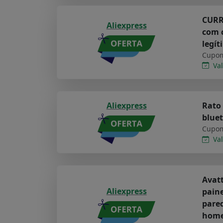
CURRE
Aliexpress
com c
legít
Cupom
Val
Aliexpress
Rato 
bluet
Cupom
Val
Avatt
Aliexpress
paine
pared
hom