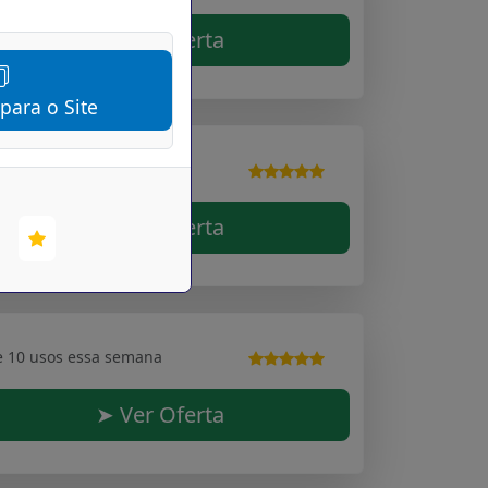
➤ Ver Oferta
 para o Site
e 10 usos essa semana
➤ Ver Oferta
e 10 usos essa semana
➤ Ver Oferta