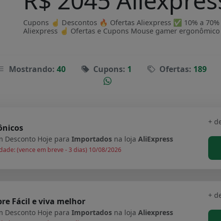
R$ 2045 Aliexpres
Cupons ☝ Descontos 🔥 Ofertas Aliexpress ✅ 10% a 70% OF
Aliexpress ☝ Ofertas e Cupons Mouse gamer ergonômico 2.
Mostrando:
40
Cupons:
1
Ofertas:
189
+ d
ônicos
 Desconto Hoje para
Importados
na loja
AliExpress
dade: (vence em breve - 3 dias) 10/08/2026
+ d
e Fácil e viva melhor
 Desconto Hoje para
Importados
na loja
Aliexpress