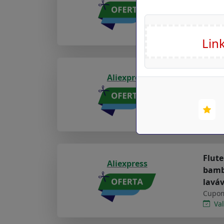
faca 
Cupom
Val
Happy
Aliexpress
laváv
ajust
Cupom
Val
Flute
Aliexpress
bambu
lavá
Cupom
Val