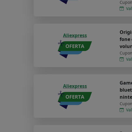
Cupom
Val
Origi
Aliexpress
fone 
volu
Cupom
Val
Games
Aliexpress
bluet
ninte
Cupom
Val