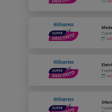
Vali
AliExpress
Moda 
Cupom
Vali
AliExpress
Eletr
Cupom
Vali
AliExpress
Ofert
Cupom