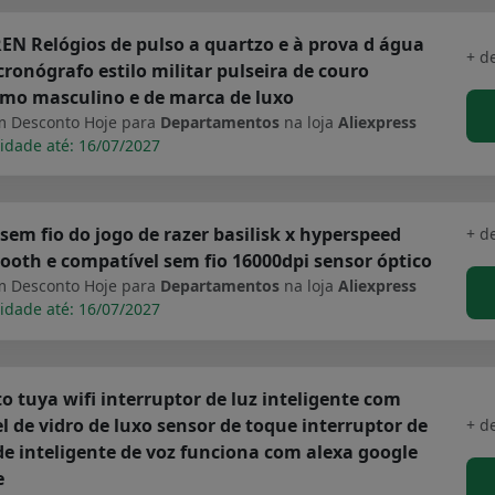
N Relógios de pulso a quartzo e à prova d água
+ d
ronógrafo estilo militar pulseira de couro
imo masculino e de marca de luxo
 Desconto Hoje para
Departamentos
na loja
Aliexpress
idade até: 16/07/2027
sem fio do jogo de razer basilisk x hyperspeed
+ d
ooth e compatível sem fio 16000dpi sensor óptico
 Desconto Hoje para
Departamentos
na loja
Aliexpress
idade até: 16/07/2027
o tuya wifi interruptor de luz inteligente com
l de vidro de luxo sensor de toque interruptor de
+ d
e inteligente de voz funciona com alexa google
e