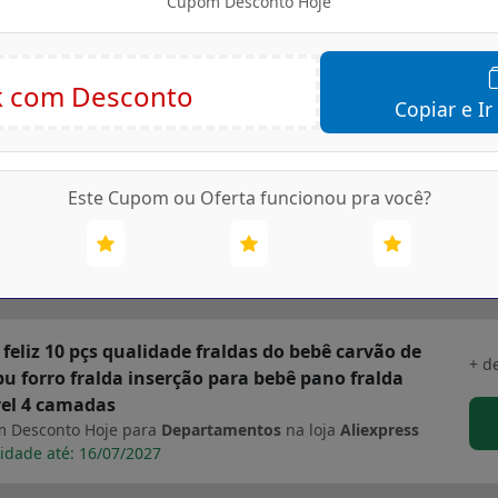
Cupom Desconto Hoje
garfo colher chá talheres
 Desconto Hoje para
Departamentos
na loja
Aliexpress
idade até: 16/07/2027
Copiar e Ir
flute venda quente os fraldas de bolso 4 pçs set
+ d
eis e reutilizáveis fraldas de bebê nova impressão
Este Cupom ou Oferta funcionou pra você?
ável
 Desconto Hoje para
Departamentos
na loja
Aliexpress
idade até: 16/07/2027
 feliz 10 pçs qualidade fraldas do bebê carvão de
+ d
 forro fralda inserção para bebê pano fralda
vel 4 camadas
 Desconto Hoje para
Departamentos
na loja
Aliexpress
idade até: 16/07/2027