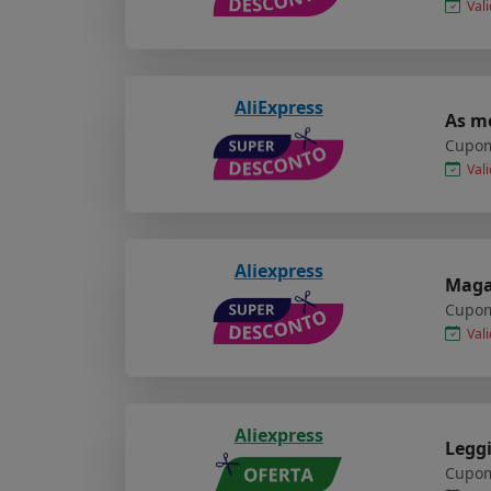
Vali
AliExpress
As me
Cupom
Vali
Aliexpress
Maga
Cupom
Vali
Aliexpress
Legg
Cupom