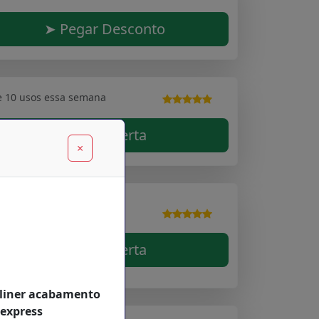
➤ Pegar Desconto
e 10 usos essa semana
➤ Ver Oferta
×
e 10 usos essa semana
➤ Ver Oferta
utliner acabamento
iexpress