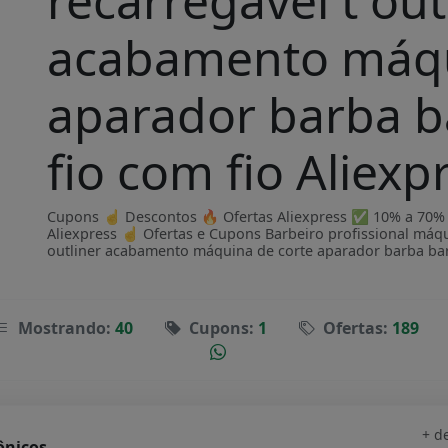
recarregável t out
acabamento máqu
aparador barba 
fio com fio Aliexp
Cupons ☝ Descontos 🔥 Ofertas Aliexpress ✅ 10% a 70% OF
Aliexpress ☝ Ofertas e Cupons Barbeiro profissional máqui
outliner acabamento máquina de corte aparador barba ba
Mostrando:
40
Cupons:
1
Ofertas:
189
+ d
ônicos