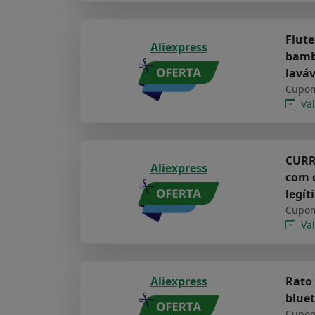
Flute
Aliexpress
bambu
lavá
Cupom
Val
CURRE
Aliexpress
com c
legít
Cupom
Val
Aliexpress
Rato 
bluet
Cupom