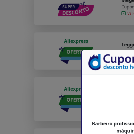
Cupom
Vali
Aliexpress
Legg
Cupom
Vali
Carre
Aliexpress
usb t
sony
Cupom
Val
Barbeiro profissi
máquina