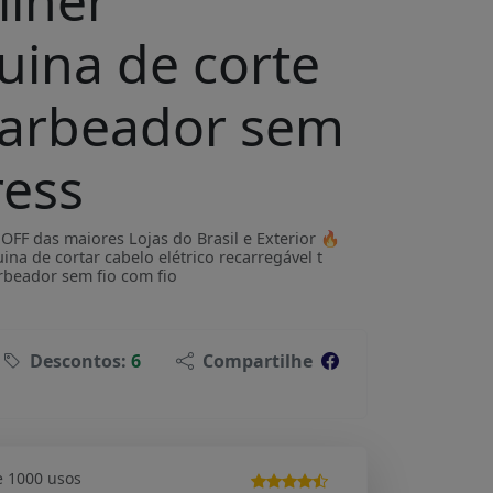
liner
ina de corte
barbeador sem
ress
F das maiores Lojas do Brasil e Exterior 🔥
na de cortar cabelo elétrico recarregável t
rbeador sem fio com fio
Descontos:
6
Compartilhe
e 1000 usos