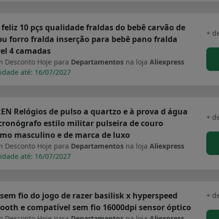
 feliz 10 pçs qualidade fraldas do bebê carvão de
+ d
 forro fralda inserção para bebê pano fralda
vel 4 camadas
 Desconto Hoje para
Departamentos
na loja
Aliexpress
idade até: 16/07/2027
N Relógios de pulso a quartzo e à prova d água
+ d
ronógrafo estilo militar pulseira de couro
imo masculino e de marca de luxo
 Desconto Hoje para
Departamentos
na loja
Aliexpress
idade até: 16/07/2027
sem fio do jogo de razer basilisk x hyperspeed
+ d
ooth e compatível sem fio 16000dpi sensor óptico
 Desconto Hoje para
Departamentos
na loja
Aliexpress