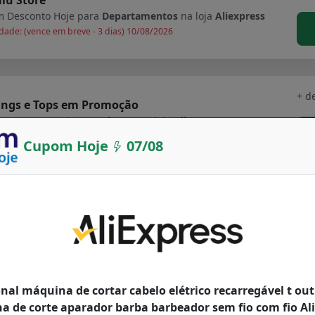
 Desconto Hoje para
Departamentos
na loja
Aliexpress
dade: (vence em breve - 3 dias) 10/08/2026
+ d
ings e Tops em Promoção
 Desconto Hoje para
Fitness
na loja
Aliexpress
dade: (vence em breve - 3 dias) 10/08/2026
Cupom Hoje
07/08
gador rápido duplo para ps5 controlador sem fio
+ d
ipo c estação de carregamento berço doca para
 playstation5 joystick gamepad novo
 Desconto Hoje para
Departamentos
na loja
Aliexpress
idade até: 24/06/2027
onal máquina de cortar cabelo elétrico recarregável t o
 de corte aparador barba barbeador sem fio com fio Al