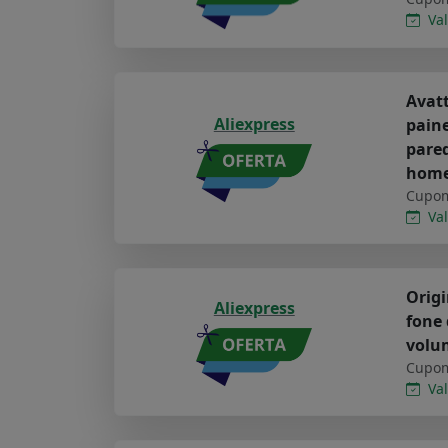
Val
Avatt
Aliexpress
paine
pared
hom
Cupom
Val
Origi
Aliexpress
fone 
volu
Cupom
Val