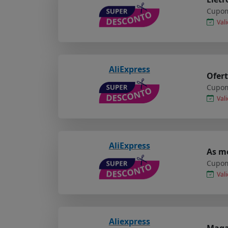
Cupom
Vali
AliExpress
Ofert
Cupom
Vali
AliExpress
As me
Cupom
Vali
Aliexpress
Maga