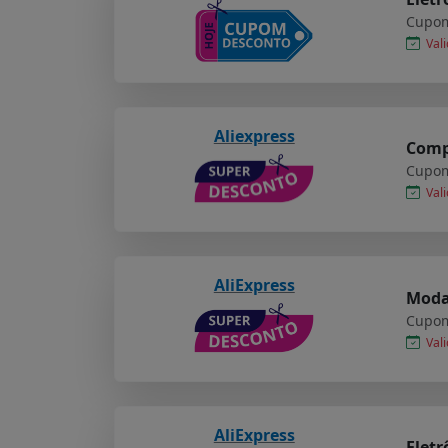
Cupom
Vali
Aliexpress
Compr
Cupom
Vali
AliExpress
Moda 
Cupom
Vali
AliExpress
Eletr