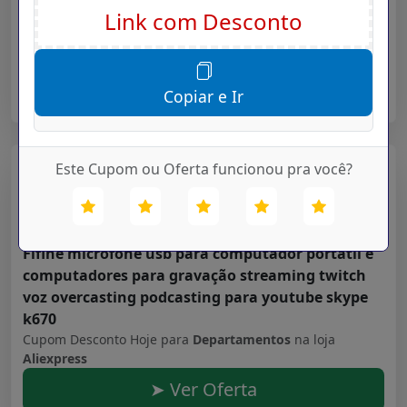
noturna fio luminoso para o quarto
Cupom Desconto Hoje para
Departamentos
na loja
Aliexpress
➤ Ver Oferta
Copiar e Ir
Este Cupom ou Oferta funcionou pra você?
Aliexpress
Validade: 16/07/2027
Fifine microfone usb para computador portátil e
computadores para gravação streaming twitch
voz overcasting podcasting para youtube skype
k670
Cupom Desconto Hoje para
Departamentos
na loja
Aliexpress
➤ Ver Oferta