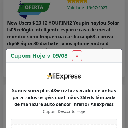
Validade: 16/07/2027
New Users $ 20 12 YOUPIN12 Youpin haylou Solar
ls05 relógio inteligente esporte caso de metal
monitor sono freqüência cardíaca ip68 à prova
dip68 água 30 dia bateria ios iphone android
Cupom Desconto Hoje para
Departamentos
na loja
Cupom Hoje
09/08
×
Aliexpress
➤ Ver Oferta
Sunuv sun5 plus 48w uv luz secador de unhas
Aliexpress
para todos os géis dual mãos 36leds lâmpada
Validade: 16/07/2027
de manicure auto sensor inferior Aliexpress
Cupom Desconto Hoje
Faixas de luz led bluetooth controlador wifi
flexível rgb 5050 decoração luz de fundo luz