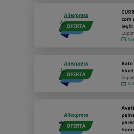
CURRE
Aliexpress
com c
legít
Cupom
Val
Aliexpress
Rato 
bluet
Cupom
Val
Avatt
Aliexpress
paine
pared
hom