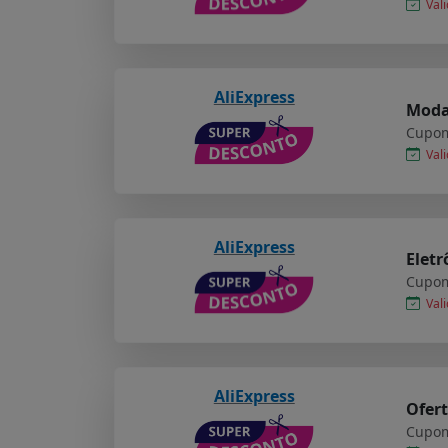
Vali
AliExpress
Moda 
Cupom
Vali
AliExpress
Eletr
Cupom
Vali
AliExpress
Ofert
Cupom