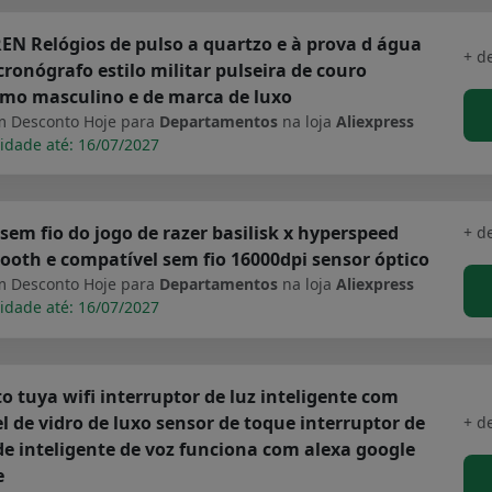
N Relógios de pulso a quartzo e à prova d água
+ d
ronógrafo estilo militar pulseira de couro
imo masculino e de marca de luxo
 Desconto Hoje para
Departamentos
na loja
Aliexpress
idade até: 16/07/2027
sem fio do jogo de razer basilisk x hyperspeed
+ d
ooth e compatível sem fio 16000dpi sensor óptico
 Desconto Hoje para
Departamentos
na loja
Aliexpress
idade até: 16/07/2027
o tuya wifi interruptor de luz inteligente com
l de vidro de luxo sensor de toque interruptor de
+ d
e inteligente de voz funciona com alexa google
e