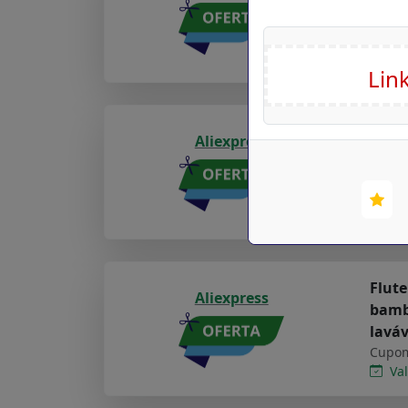
faca 
Cupom
Val
Happy
Aliexpress
laváv
ajust
Cupom
Val
Flute
Aliexpress
bambu
lavá
Cupom
Val