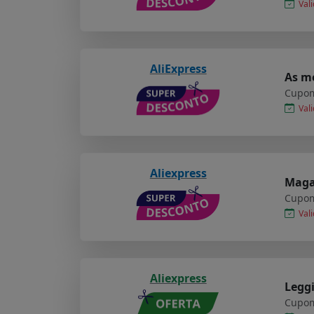
Vali
AliExpress
As me
Cupom
Vali
Aliexpress
Maga
Cupom
Vali
Aliexpress
Legg
Cupom