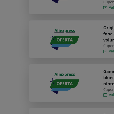
Cupom
Val
Origi
Aliexpress
fone 
volu
Cupom
Val
Games
Aliexpress
bluet
ninte
Cupom
Val