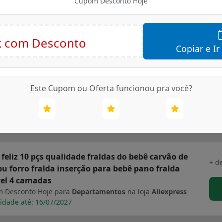
Cupom Desconto Hoje
garfo colher chá talheres
 Desconto Hoje para
Departamentos
na loja
Aliexpress
idade até: 16/07/2027
Copiar e Ir
flute venda quente os fraldas de bolso 4 pçs set
+ d
eis e reutilizáveis fraldas de bebê nova impressão
Este Cupom ou Oferta funcionou pra você?
ável
 Desconto Hoje para
Departamentos
na loja
Aliexpress
idade até: 16/07/2027
 feliz 10 pçs qualidade fraldas do bebê carvão de
+ d
 forro fralda inserção para bebê pano fralda
vel 4 camadas
 Desconto Hoje para
Departamentos
na loja
Aliexpress
idade até: 16/07/2027