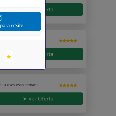
➤ Ver Oferta
 para o Site
e 10 usos essa semana
➤ Ver Oferta
e 10 usos essa semana
➤ Ver Oferta