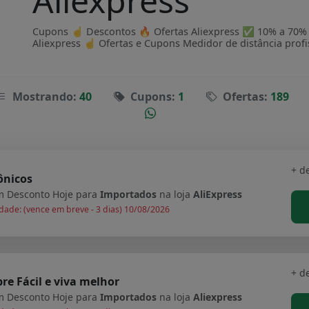
Aliexpress
Cupons ☝ Descontos 🔥 Ofertas Aliexpress ✅ 10% a 70% OF
Aliexpress ☝ Ofertas e Cupons Medidor de distância profis
Mostrando:
40
Cupons:
1
Ofertas:
189
+ d
ônicos
 Desconto Hoje para
Importados
na loja
AliExpress
dade: (vence em breve - 3 dias) 10/08/2026
+ d
e Fácil e viva melhor
 Desconto Hoje para
Importados
na loja
Aliexpress