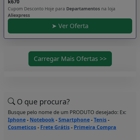
k670
Cupom Desconto Hoje para
Departamentos
na loja
Aliexpress
➤ Ver Oferta
Carregar Mais Ofertas >>
O que procura?
Busque pelo nome de um PRODUTO desejado: Ex:
Iphone
-
Notebook
-
Smartphone
-
Tenis
-
Cosmeticos
-
Frete Grátis
-
Primeira Compra