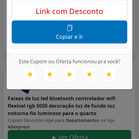
ls05 relógio inteligente esporte caso de metal
monitor sono freqüência cardíaca ip68 à prova
dip68 água 30 dia bateria ios iphone android
Cupom Desconto Hoje para
Departamentos
na loja
Aliexpress
Copiar e Ir
➤ Ver Oferta
Este Cupom ou Oferta funcionou pra você?
Aliexpress
Validade: 16/07/2027
Faixas de luz led bluetooth controlador wifi
flexível rgb 5050 decoração luz de fundo luz
noturna fio luminoso para o quarto
Cupom Desconto Hoje para
Departamentos
na loja
Aliexpress
➤ Ver Oferta