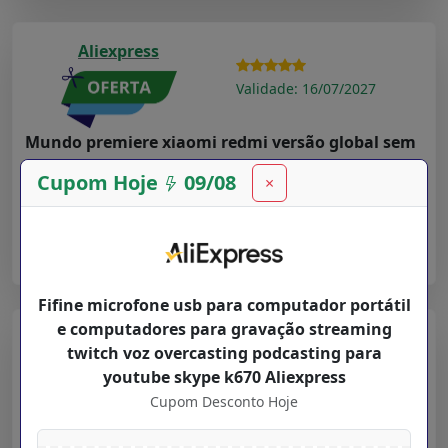
Aliexpress
Validade: 16/07/2027
Mundo premiere xiaomi redmi versão global sem
fio fone de ouvido tws suporte bluetooth
Cupom Hoje
09/08
×
Cupom Desconto Hoje para
Departamentos
na loja
Aliexpress
➤ Ver Oferta
Fifine microfone usb para computador portátil
e computadores para gravação streaming
Aliexpress
twitch voz overcasting podcasting para
youtube skype k670 Aliexpress
Validade: 16/07/2027
Cupom Desconto Hoje
New Users $ 20 12 YOUPIN12 Youpin haylou Solar