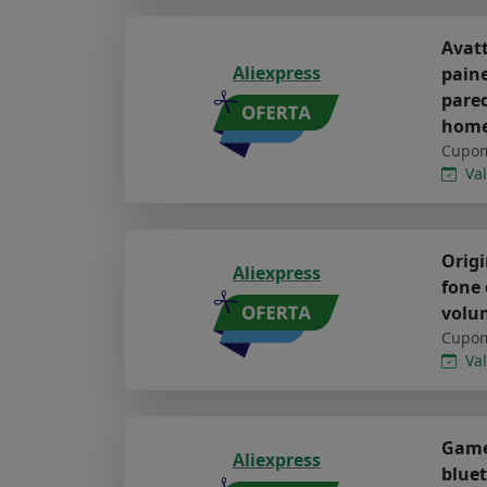
Avatt
Aliexpress
paine
pared
hom
Cupom
Val
Origi
Aliexpress
fone 
volu
Cupom
Val
Games
Aliexpress
bluet