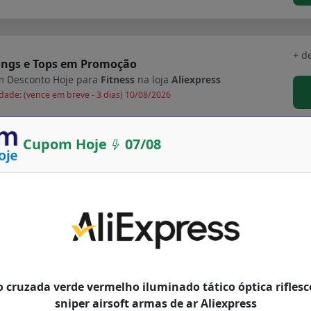
+ d
ings e Tops em Promoção
 Desconto Hoje para
Fitness
na loja
Aliexpress
dade: (vence em breve - 3 dias) 10/08/2026
Cupom Hoje
07/08
gador rápido duplo para ps5 controlador sem fio
+ d
ipo c estação de carregamento berço doca para
 playstation5 joystick gamepad novo
 Desconto Hoje para
Departamentos
na loja
Aliexpress
idade até: 24/06/2027
+ d
o cruzada verde vermelho iluminado tático óptica riflesco
a da oferta flash deals
sniper airsoft armas de ar Aliexpress
 Desconto Hoje para
Departamentos
na loja
Aliexpress