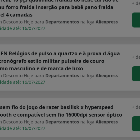
+ d
 forro fralda inserção para bebê pano fralda
vel 4 camadas
 Desconto Hoje para
Departamentos
na loja
Aliexpress
idade até: 16/07/2027
N Relógios de pulso a quartzo e à prova d água
+ d
ronógrafo estilo militar pulseira de couro
imo masculino e de marca de luxo
 Desconto Hoje para
Departamentos
na loja
Aliexpress
idade até: 16/07/2027
sem fio do jogo de razer basilisk x hyperspeed
+ d
ooth e compatível sem fio 16000dpi sensor óptico
 Desconto Hoje para
Departamentos
na loja
Aliexpress
idade até: 16/07/2027