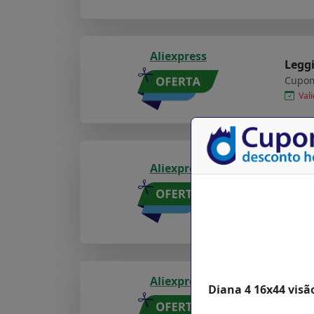
Aliexpress
Legg
Cupom
Vali
Carre
Aliexpress
usb t
sony
Cupom
Val
Aliexpress
Diana 4 16x44 visã
págin
Cupom