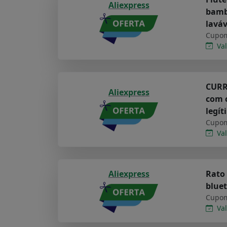
Aliexpress
bambu
lavá
Cupom
Val
CURRE
Aliexpress
com c
legít
Cupom
Val
Aliexpress
Rato 
bluet
Cupom
Val