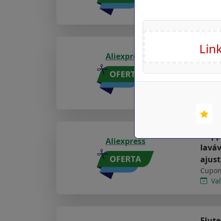
Val
16 pç
Aliexpress
talhe
faca 
Cupom
Val
Happy
Aliexpress
laváv
ajust
Cupom
Val
Flute