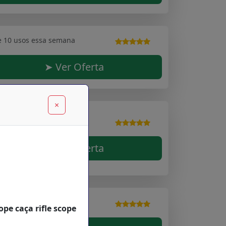
e 10 usos essa semana
➤ Ver Oferta
×
e 10 usos essa semana
➤ Ver Oferta
e 10 usos essa semana
pe caça rifle scope