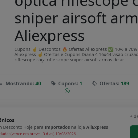
óptica riflescope 
sniper airsoft ar
Aliexpress
Cupons ☝ Descontos 🔥 Ofertas Aliexpress ✅ 10% a 70% OF
Aliexpress ☝ Ofertas e Cupons Diana 4 16x44 visão cruzad
riflescope caça rifle scope sniper airsoft armas de ar
Mostrando:
40
Cupons:
1
Ofertas:
189
+ d
ônicos
 Desconto Hoje para
Importados
na loja
AliExpress
dade: (vence em breve - 3 dias) 10/08/2026