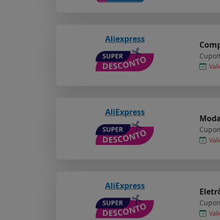
Aliexpress
Compr
Cupom
Vali
AliExpress
Moda 
Cupom
Vali
AliExpress
Eletr
Cupom
Vali