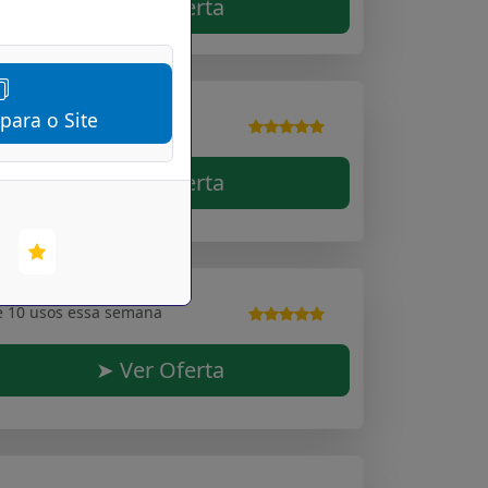
➤ Ver Oferta
 para o Site
e 10 usos essa semana
➤ Ver Oferta
e 10 usos essa semana
➤ Ver Oferta