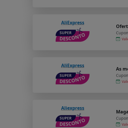
AliExpress
Ofert
Cupom
Vali
AliExpress
As me
Cupom
Vali
Aliexpress
Maga
Cupom
Vali