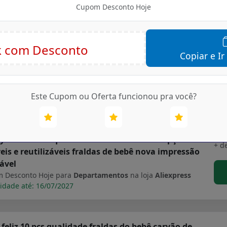
idade até: 16/07/2027
Cupom Desconto Hoje
s de aço inoxidável imitação de madeira lidar com
Copiar e Ir
+ d
res conjunto louça braçadeira ocidental talheres
garfo colher chá talheres
 Desconto Hoje para
Departamentos
na loja
Aliexpress
Este Cupom ou Oferta funcionou pra você?
idade até: 16/07/2027
flute venda quente os fraldas de bolso 4 pçs set
+ d
eis e reutilizáveis fraldas de bebê nova impressão
ável
 Desconto Hoje para
Departamentos
na loja
Aliexpress
idade até: 16/07/2027
 feliz 10 pçs qualidade fraldas do bebê carvão de