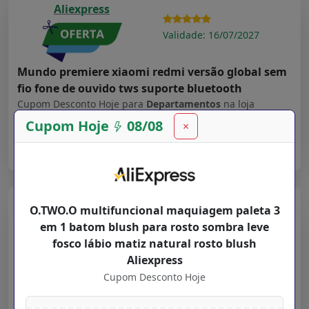
Aliexpress
Validade: 16/07/2027
Mundo premiere xiaomi redmi versão global sem
fio fone de ouvido tws suporte bluetooth
Cupom Desconto Hoje para
Departamentos
na loja
Aliexpress
Cupom Hoje
08/08
×
➤ Ver Oferta
Aliexpress
O.TWO.O multifuncional maquiagem paleta 3
em 1 batom blush para rosto sombra leve
Validade: 16/07/2027
fosco lábio matiz natural rosto blush
Aliexpress
New Users $ 20 12 YOUPIN12 Youpin haylou Solar
Cupom Desconto Hoje
ls05 relógio inteligente esporte caso de metal
monitor sono freqüência cardíaca ip68 à prova