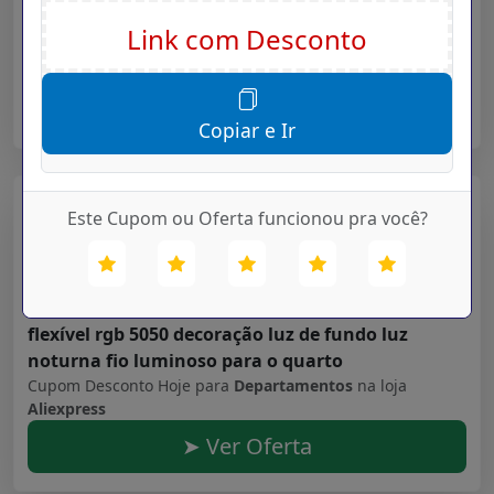
dip68 água 30 dia bateria ios iphone android
Cupom Desconto Hoje para
Departamentos
na loja
Aliexpress
➤ Ver Oferta
Copiar e Ir
Aliexpress
Este Cupom ou Oferta funcionou pra você?
Validade: 16/07/2027
Faixas de luz led bluetooth controlador wifi
flexível rgb 5050 decoração luz de fundo luz
noturna fio luminoso para o quarto
Cupom Desconto Hoje para
Departamentos
na loja
Aliexpress
➤ Ver Oferta