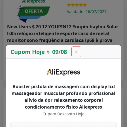
Aliexpress
Validade: 16/07/2027
New Users $ 20 12 YOUPIN12 Youpin haylou Solar
ls05 relógio inteligente esporte caso de metal
monitor sono freqüência cardíaca ip68 à prova
dip68 água 30 dia bateria ios iphone android
Cupom Hoje
09/08
×
Cupom Desconto Hoje para
Departamentos
na loja
Aliexpress
➤ Ver Oferta
Booster pistola de massagem com display lcd
massageador muscular profundo profissional
Aliexpress
alívio da dor relaxamento corporal
condicionamento físico Aliexpress
Validade: 16/07/2027
Cupom Desconto Hoje
Faixas de luz led bluetooth controlador wifi