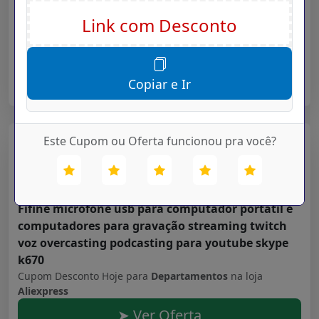
flexível rgb 5050 decoração luz de fundo luz
noturna fio luminoso para o quarto
Cupom Desconto Hoje para
Departamentos
na loja
Aliexpress
➤ Ver Oferta
Copiar e Ir
Este Cupom ou Oferta funcionou pra você?
Aliexpress
Validade: 16/07/2027
Fifine microfone usb para computador portátil e
computadores para gravação streaming twitch
voz overcasting podcasting para youtube skype
k670
Cupom Desconto Hoje para
Departamentos
na loja
Aliexpress
➤ Ver Oferta