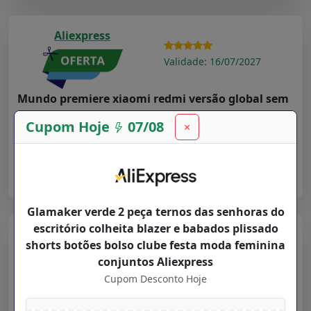
Aliexpress
Validade: 16/07/2027
Mundo premiere xiaomi redmi versão global sem
fio fone de ouvido tws suporte bluetooth
Cupom Hoje
07/08
×
Cupom Desconto Hoje para
Departamentos
na loja
Aliexpress
➤ Ver Oferta
Glamaker verde 2 peça ternos das senhoras do
escritório colheita blazer e babados plissado
Aliexpress
shorts botões bolso clube festa moda feminina
conjuntos Aliexpress
Validade: 16/07/2027
Cupom Desconto Hoje
New Users $ 20 12 YOUPIN12 Youpin haylou Solar