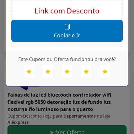
ls05 relógio inteligente esporte caso de metal
monitor sono freqüência cardíaca ip68 à prova
dip68 água 30 dia bateria ios iphone android
Cupom Desconto Hoje para
Departamentos
na loja
Aliexpress
Copiar e Ir
➤ Ver Oferta
Este Cupom ou Oferta funcionou pra você?
Aliexpress
Validade: 16/07/2027
Faixas de luz led bluetooth controlador wifi
flexível rgb 5050 decoração luz de fundo luz
noturna fio luminoso para o quarto
Cupom Desconto Hoje para
Departamentos
na loja
Aliexpress
➤ Ver Oferta