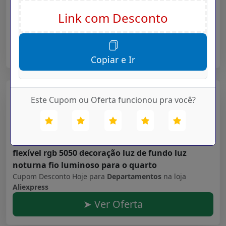
dip68 água 30 dia bateria ios iphone android
Cupom Desconto Hoje para
Departamentos
na loja
Aliexpress
➤ Ver Oferta
Copiar e Ir
Aliexpress
Este Cupom ou Oferta funcionou pra você?
Validade: 16/07/2027
Faixas de luz led bluetooth controlador wifi
flexível rgb 5050 decoração luz de fundo luz
noturna fio luminoso para o quarto
Cupom Desconto Hoje para
Departamentos
na loja
Aliexpress
➤ Ver Oferta