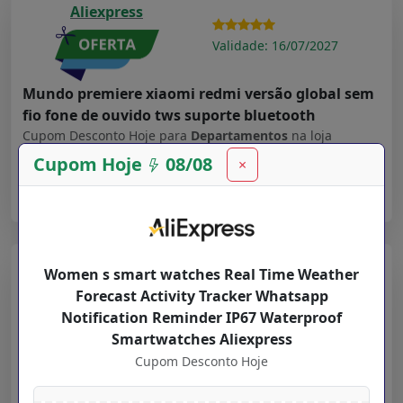
Aliexpress
Validade: 16/07/2027
Mundo premiere xiaomi redmi versão global sem
fio fone de ouvido tws suporte bluetooth
Cupom Desconto Hoje para
Departamentos
na loja
Aliexpress
Cupom Hoje
08/08
×
➤ Ver Oferta
Aliexpress
Women s smart watches Real Time Weather
Forecast Activity Tracker Whatsapp
Validade: 16/07/2027
Notification Reminder IP67 Waterproof
Smartwatches Aliexpress
New Users $ 20 12 YOUPIN12 Youpin haylou Solar
Cupom Desconto Hoje
ls05 relógio inteligente esporte caso de metal
monitor sono freqüência cardíaca ip68 à prova