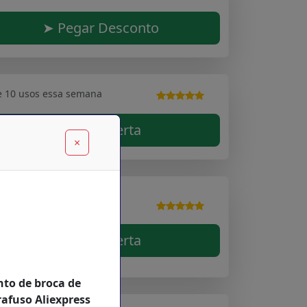
➤ Pegar Desconto
e 10 usos essa semana
➤ Ver Oferta
×
e 10 usos essa semana
➤ Ver Oferta
nto de broca de
afuso Aliexpress