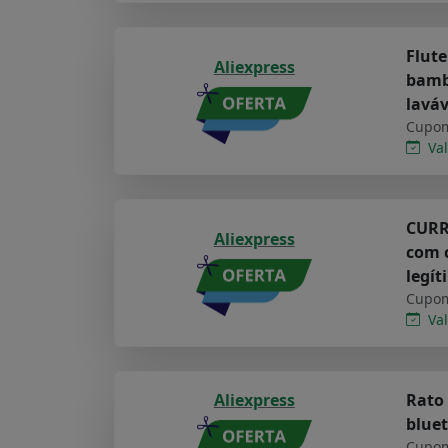
Flute
Aliexpress
bambu
lavá
Cupom
Val
CURRE
Aliexpress
com c
legít
Cupom
Val
Aliexpress
Rato 
bluet
Cupom