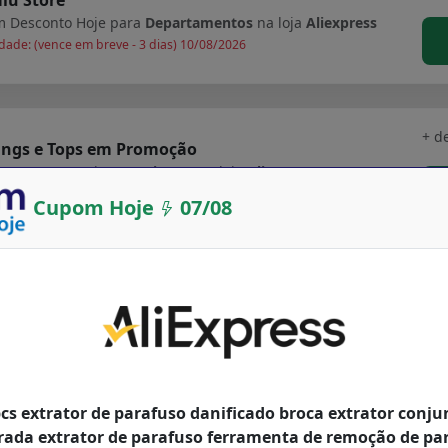
 Desconto Hoje para
Departamentos
na loja
Aliexpress
dade: (vence em breve - 3 dias) 10/08/2026
+ d
ings e Tops em Promoção
 Desconto Hoje para
Fitness
na loja
Aliexpress
dade: (vence em breve - 3 dias) 10/08/2026
Cupom Hoje
07/08
gador rápido duplo para ps5 controlador sem fio
+ d
ipo c estação de carregamento berço doca para
 playstation5 joystick gamepad novo
 Desconto Hoje para
Departamentos
na loja
Aliexpress
idade até: 24/06/2027
pcs extrator de parafuso danificado broca extrator conju
rada extrator de parafuso ferramenta de remoção de par