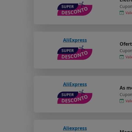
Cupom
Vali
AliExpress
Ofert
Cupom
Vali
AliExpress
As me
Cupom
Vali
Aliexpress
Maga