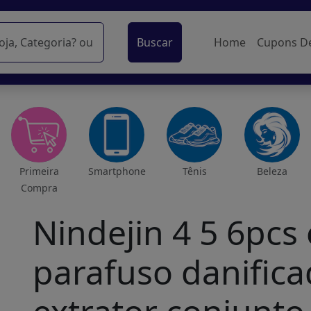
Buscar
Home
Cupons D
Primeira
Smartphone
Tênis
Beleza
Compra
Nindejin 4 5 6pcs 
parafuso danific