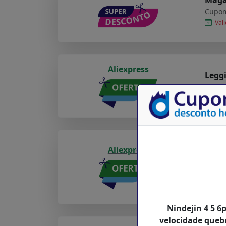
Cupom
Vali
Aliexpress
Legg
Cupom
Vali
Carre
Aliexpress
usb t
sony
Cupom
Val
Nindejin 4 5 6
velocidade queb