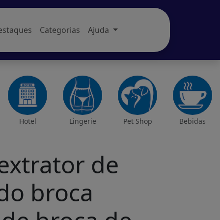
estaques
Categorias
Ajuda
Hotel
Lingerie
Pet Shop
Bebidas
extrator de
ado broca