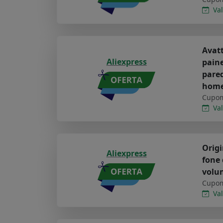
Val
Avatt
Aliexpress
paine
pared
hom
Cupom
Val
Origi
Aliexpress
fone 
volu
Cupom
Val