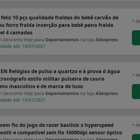
 feliz 10 pçs qualidade fraldas do bebê carvão de
+ d
 forro fralda inserção para bebê pano fralda
vel 4 camadas
 Desconto Hoje para
Departamentos
na loja
Aliexpress
idade até: 16/07/2027
N Relógios de pulso a quartzo e à prova d água
+ d
ronógrafo estilo militar pulseira de couro
imo masculino e de marca de luxo
 Desconto Hoje para
Departamentos
na loja
Aliexpress
idade até: 16/07/2027
sem fio do jogo de razer basilisk x hyperspeed
+ d
ooth e compatível sem fio 16000dpi sensor óptico
 Desconto Hoje para
Departamentos
na loja
Aliexpress