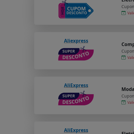
Cupom
Vali
Aliexpress
Compr
Cupom
Vali
AliExpress
Moda 
Cupom
Vali
AliExpress
Eletr