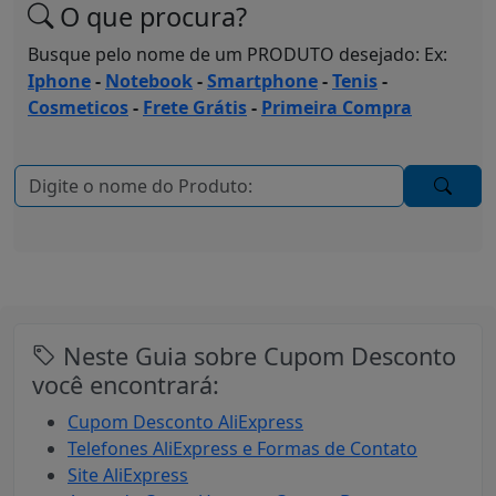
O que procura?
Busque pelo nome de um PRODUTO desejado: Ex:
Iphone
-
Notebook
-
Smartphone
-
Tenis
-
Cosmeticos
-
Frete Grátis
-
Primeira Compra
Neste Guia sobre Cupom Desconto
você encontrará:
Cupom Desconto AliExpress
Telefones AliExpress e Formas de Contato
Site AliExpress