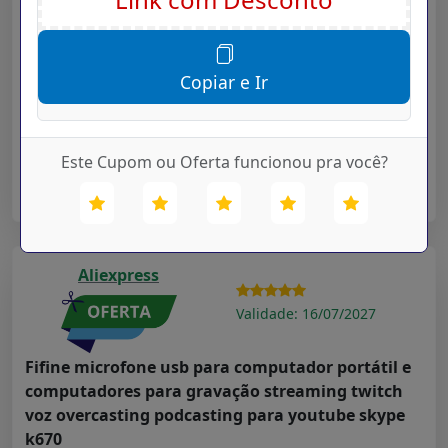
Validade: 16/07/2027
Faixas de luz led bluetooth controlador wifi
flexível rgb 5050 decoração luz de fundo luz
Copiar e Ir
noturna fio luminoso para o quarto
Cupom Desconto Hoje para
Departamentos
na loja
Aliexpress
Este Cupom ou Oferta funcionou pra você?
➤ Ver Oferta
Aliexpress
Validade: 16/07/2027
Fifine microfone usb para computador portátil e
computadores para gravação streaming twitch
voz overcasting podcasting para youtube skype
k670