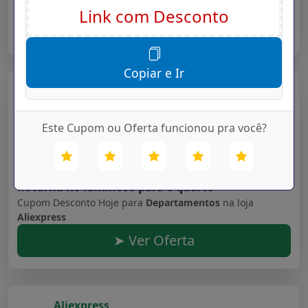
Aliexpress
➤ Ver Oferta
Copiar e Ir
Aliexpress
Validade: 16/07/2027
Este Cupom ou Oferta funcionou pra você?
Faixas de luz led bluetooth controlador wifi
flexível rgb 5050 decoração luz de fundo luz
noturna fio luminoso para o quarto
Cupom Desconto Hoje para
Departamentos
na loja
Aliexpress
➤ Ver Oferta
Aliexpress