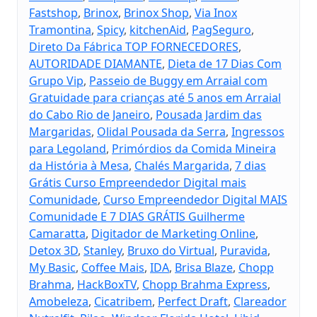
Fastshop
,
Brinox
,
Brinox Shop
,
Via Inox
Tramontina
,
Spicy
,
kitchenAid
,
PagSeguro
,
Direto Da Fábrica TOP FORNECEDORES
,
AUTORIDADE DIAMANTE
,
Dieta de 17 Dias Com
Grupo Vip
,
Passeio de Buggy em Arraial com
Gratuidade para crianças até 5 anos em Arraial
do Cabo Rio de Janeiro
,
Pousada Jardim das
Margaridas
,
Olidal Pousada da Serra
,
Ingressos
para Legoland
,
Primórdios da Comida Mineira
da História à Mesa
,
Chalés Margarida
,
7 dias
Grátis Curso Empreendedor Digital mais
Comunidade
,
Curso Empreendedor Digital MAIS
Comunidade E 7 DIAS GRÁTIS Guilherme
Camaratta
,
Digitador de Marketing Online
,
Detox 3D
,
Stanley
,
Bruxo do Virtual
,
Puravida
,
My Basic
,
Coffee Mais
,
IDA
,
Brisa Blaze
,
Chopp
Brahma
,
HackBoxTV
,
Chopp Brahma Express
,
Amobeleza
,
Cicatribem
,
Perfect Draft
,
Clareador