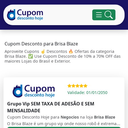
Cupom Desconto para Brisa Blaze
Aproveite Cupons ☝ Descontos 🔥 Ofertas da categoria
Brisa Blaze. ✅ Use Cupom Desconto de 10% a 70% OFF das
maiores Lojas do Brasil e Exterior.
Validade: 01/01/2050
Grupo Vip SEM TAXA DE ADESÃO E SEM
MENSALIDADE
Cupom Desconto Hoje para
Negocios
na loja
Brisa Blaze
O Brisa Blaze é um grupo vip onde nosso robô é extremamente assertivo em enviar sinais do jogo "Double" na plataforma Blaze online, nosso robô que detêm uma tecnologia de ponta que ajuda a pessoas a ganharam dinheiro através do conhecimento e das sugestões e da probalidade. Você terá acesso as video aulas passo a passo sobre como operar Blaze, qual empresa utilizar, como se cadastrar e ainda entrará no nosso grupo. -> Acesso a mais de 1000 Sinais por dia -> Aulas passo a passo para você aprender a ganhar dinheiro -> +90% de assertividade nos sinais -> Suporte de Segunda a Sábado 8h as 18h Instagram: @brisablaze_