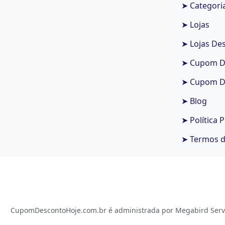
➤ Categori
➤ Lojas
➤ Lojas De
➤ Cupom De
➤ Cupom De
➤ Blog
➤ Política 
➤ Termos 
CupomDescontoHoje.com.br é administrada por Megabird Serviç