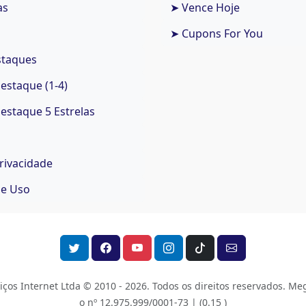
as
➤ Vence Hoje
➤ Cupons For You
staques
staque (1-4)
staque 5 Estrelas
Privacidade
de Uso
os Internet Ltda © 2010 - 2026.
Todos os direitos reservados. Meg
o nº 12.975.999/0001-73 |
(0.15 )