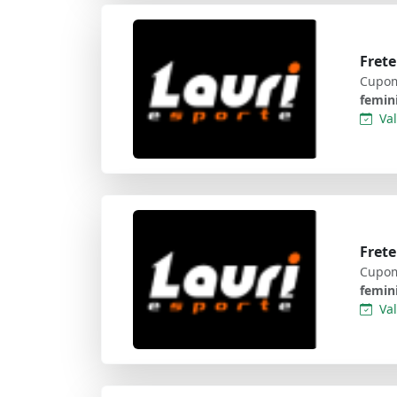
Frete
Cupom
femin
Val
Frete
Cupom
femin
Val