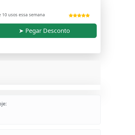
e 10 usos essa semana
➤ Pegar Desconto
je: