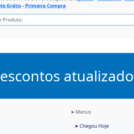
ete Grátis
-
Primeira Compra
scontos atualizados
➤ Menus
➤ Chegou Hoje