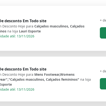
+ d
e desconto Em Todo site
 Desconto Hoje para
Calçados masculinos, Calçados
inos
na loja
Lauri Esporte
idade até: 13/11/2026
e desconto Em Todo site
+ d
 Desconto Hoje para
Mens Footwear,Womens
ear","Calçados masculinos, Calçados femininos"
na loja
Esporte
idade até: 13/11/2026