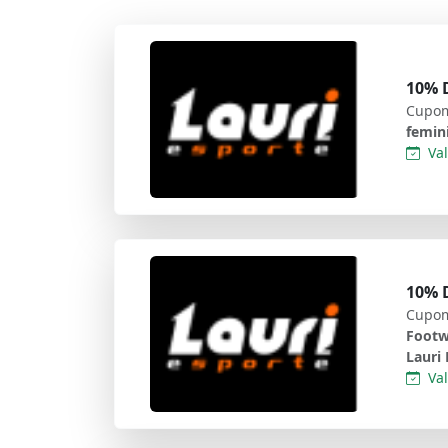
10% D
Cupom
femin
Val
10% D
Cupom
Footw
Lauri 
Val