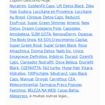
Cupom Desconto Hoje:
Nuratrim
,
GoldenFit Caps
,
Lift Detox Black
,
Zlike
Hair
,
Eudora
,
Loccitane en Provence
,
Loccitane
Au Bresil
,
Clinique
,
Detox Caps
,
Reductil
,
EvoProst
,
Super Green Slimmer
,
Amend
,
New
Detox
,
Dream Colageno Pote
,
Capsiplex
,
Amobeleza
,
SLIM GOTA
,
RenovaDerm
,
Opaque
,
The Body Shop
,
Kit SOS Crescimento Capilar
,
Super Green Rosê
,
Super Green Black
,
Rosa
Amazônica
,
Donna Detox
,
Nails Inc
,
Unice
,
Emagrecer Definitivo
,
Inibitrol
,
Durasil
,
OzenFit
Caps
,
Clareador Nutralfit
,
Doce Beleza
,
Diuriefit
Black
,
OZENVITTA
,
Sb2 turbo
,
Huge Hair
,
Visara
,
Hidraliso
,
100Pochete
,
Sibutran2
,
Lipo Black
Caps
,
Manual
,
Drogal
,
Carrefour
,
CEA
,
Webcontinental
,
Farmácia Preço Popular
,
Fastshop
,
BELEZA NA WEB
,
Casas Bahia
,
Aliexpress
, e muitas outras lojas...