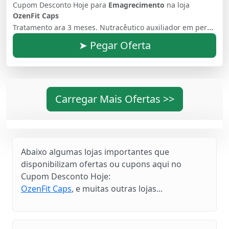
Cupom Desconto Hoje para
Emagrecimento
na loja
OzenFit Caps
Tratamento ara 3 meses. Nutracêutico auxiliador em perda de peso, emagrecedor natural, redutor de medidas. Composição : Phisilium, Curcuma, Guaraná em pó, Triptofano, Ácido Clorogenico, Piperina, Antocianinas, Picolinato de Cromo.
➤ Pegar Oferta
Carregar Mais Ofertas >>
Abaixo algumas lojas importantes que
disponibilizam ofertas ou cupons aqui no
Cupom Desconto Hoje:
OzenFit Caps
, e muitas outras lojas...