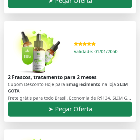
➤ Pegar Oferta
Validade: 01/01/2050
2 Frascos, tratamento para 2 meses
Cupom Desconto Hoje para
Emagrecimento
na loja
SLIM
GOTA
Frete grátis para todo Brasil. Economia de R$134. SLIM GOTA é o único com EXTRATO DE SEMENTE DE LARANJA, combinado com Vitamina D3, Vitamina E, Ômega 9,. Ômega 6, Ômega 3 e diversas outras vitaminas, diferente de outros produtos disponíveis no mercado, o SLIM GOTA foi desenvolvido por pesquisadores AMERICANOS. SLIM GOTA, se destaca por apresentar uma composição EXCLUSIVA e 100% Natural.
➤ Pegar Oferta