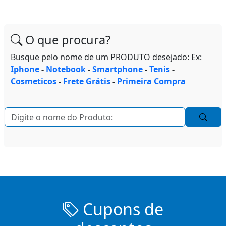
O que procura?
Busque pelo nome de um PRODUTO desejado: Ex:
Iphone
-
Notebook
-
Smartphone
-
Tenis
-
Cosmeticos
-
Frete Grátis
-
Primeira Compra
Cupons de