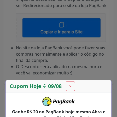
ser Redirecionado para o site da loja PagBank
No site da loja PagBank você pode fazer suas
compras normalmente e aplicar o código no
final da compra.
O Desconto será aplicado na mesma hora e
você vai economizar muito :)
Cupom Hoje
09/08
×
Como Usar Descontos na Loja
PagBank ?
Ganhe R$ 20 no PagBank hoje mesmo Abra e
Aqui no site do Cupom Desconto Hoje, Desconto é