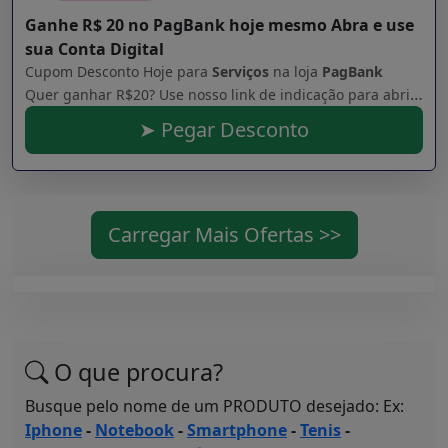
Ganhe R$ 20 no PagBank hoje mesmo Abra e use
sua Conta Digital
Cupom Desconto Hoje para
Serviços
na loja
PagBank
Quer ganhar R$20? Use nosso link de indicação para abrir uma conta grátis no PagBank pelo celular. Faça uma recarga de celular ou pague uma conta, e pronto! ;D
➤ Pegar Desconto
Carregar Mais Ofertas >>
O que procura?
Busque pelo nome de um PRODUTO desejado: Ex:
Iphone
-
Notebook
-
Smartphone
-
Tenis
-