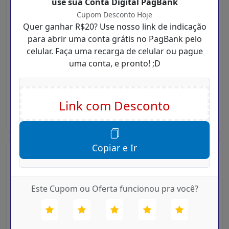
use sua Conta Digital PagBank
um link que é disponibilizado gratuítamente para
nossos visitantes para realizar suas compras em
Cupom Desconto Hoje
Quer ganhar R$20? Use nosso link de indicação
grandes sites com um valor menor do que
para abrir uma conta grátis no PagBank pelo
geralmente é praticado. Tudo de forma legalizada
celular. Faça uma recarga de celular ou pague
e com o concentimento das Lojas aqui divulgadas.
uma conta, e pronto! ;D
Garantindo a você sempre uma compra com um
valor menor e gerando muita economia.
Para utilizar os Descontos PagBank, é muito
simples:
Copiar e Ir
2 Descontos PagBank Válidos para
Hoje
Aqui no site do Cupom Desconto Hoje, Desconto é
Este Cupom ou Oferta funcionou pra você?
um link que é disponibilizado gratuítamente para
nossos visitantes para realizar suas compras em
grandes sites com um valor menor do que