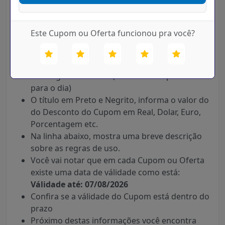
Desconto Hoje, lá em cima no campo de busca,
o nome da loja desejada, Ex:
Hostinger
Este Cupom ou Oferta funcionou pra você?
Clique no Buscar e Aguarde Carregar os
resultados.
Agora será mostrado uma lista com os cupons
Hostinger ou ofertas.(Se houver disponíveis
para o dia)
O título em Preto e Negrito, informa o valor do
do Desconto do Cupom em Real, Dolar, Euro,
Porcentagem etc.
Na linha abaixo, mostra uma breve descrição
sobre as regras de uso.
Você vai notar que em cada Cupom ou Oferta
existe uma data de válidade como está:
Válidade até: 07/08/2026
Confira se a válidade do Cupom está dentro do
prazo
Próximo destas informações você encontra