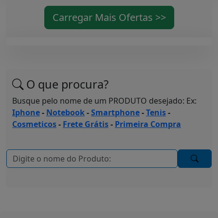
Carregar Mais Ofertas >>
O que procura?
Busque pelo nome de um PRODUTO desejado: Ex:
Iphone
-
Notebook
-
Smartphone
-
Tenis
-
Cosmeticos
-
Frete Grátis
-
Primeira Compra