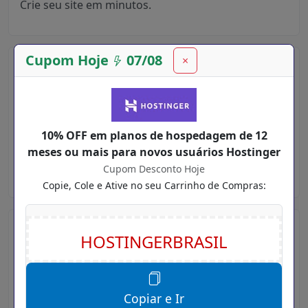
Crie seu site em minutos.
Cupom Hoje
07/08
×
Site Hostinger
Para visitar o site da loja Hostinger, você pode
digitar em seu navegador ou simplesmente clicar
no botão abaixo e ser redirecionado para o site
10% OFF em planos de hospedagem de 12
com os descontos já aplicados na URL:
meses ou mais para novos usuários Hostinger
www.hostinger.com.br
Cupom Desconto Hoje
Copie, Cole e Ative no seu Carrinho de Compras:
Como Usar Cupons Hostinger ?
Para utilizar Cupom de Desconto Hostinger, é
muito simples:
Primeiro você precisa digitar aqui no Cupom
Copiar e Ir