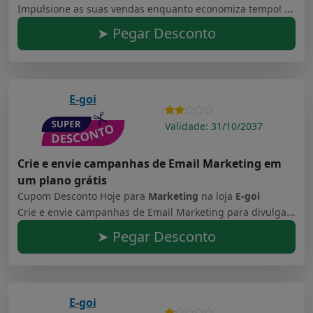
Impulsione as suas vendas enquanto economiza tempo! Conquiste novos clientes, fidelize como nunca e aumente as vendas do seu E-commerce em até 34% com uma só plataforma. Mais de 20 funcionalidades para potencializar sua marca com estratégia e eficiência!
➤ Pegar Desconto
E-goi
Validade: 31/10/2037
Crie e envie campanhas de Email Marketing em
um plano grátis
Cupom Desconto Hoje para
Marketing
na loja
E-goi
Crie e envie campanhas de Email Marketing para divulgar o seu negócio. Chegue sempre ao seu destinatário. Comece a criar a sua base em um plano grátis e evolua ao seu ritmo para um plano profissional.
➤ Pegar Desconto
E-goi