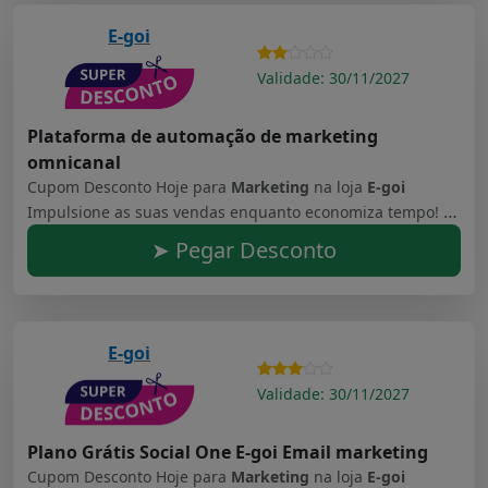
E-goi
Validade: 30/11/2027
Plataforma de automação de marketing
omnicanal
Cupom Desconto Hoje para
Marketing
na loja
E-goi
Impulsione as suas vendas enquanto economiza tempo! Conquiste novos clientes, fidelize como nunca e aumente as vendas do seu E-commerce em até 34% com uma só plataforma. Mais de 20 funcionalidades para potencializar sua marca com estratégia e eficiência!
➤ Pegar Desconto
E-goi
Validade: 30/11/2027
Plano Grátis Social One E-goi Email marketing
Cupom Desconto Hoje para
Marketing
na loja
E-goi