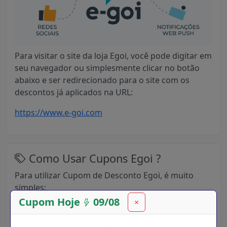
Para visitar o site da loja Egoi, você pode digitar em
seu navegador ou simplesmente clicar no botão
abaixo e ser redirecionado para o site com os
descontos já aplicados na URL:
https://www.e-goi.com
Como Usar Cupons Egoi ?
Para utilizar Cupom de Desconto Egoi, é muito
simples:
Cupom Hoje
09/08
×
Primeiro você precisa digitar aqui no Cupom
Desconto Hoje, lá em cima no campo de busca,