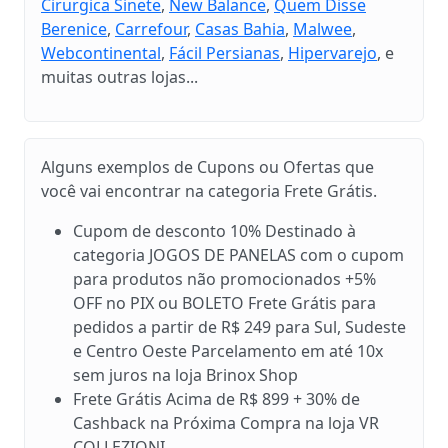
Cirurgica Sinete
,
New Balance
,
Quem Disse
Berenice
,
Carrefour
,
Casas Bahia
,
Malwee
,
Webcontinental
,
Fácil Persianas
,
Hipervarejo
, e
muitas outras lojas...
Alguns exemplos de Cupons ou Ofertas que
você vai encontrar na categoria Frete Grátis.
Cupom de desconto 10% Destinado à
categoria JOGOS DE PANELAS com o cupom
para produtos não promocionados +5%
OFF no PIX ou BOLETO Frete Grátis para
pedidos a partir de R$ 249 para Sul, Sudeste
e Centro Oeste Parcelamento em até 10x
sem juros na loja Brinox Shop
Frete Grátis Acima de R$ 899 + 30% de
Cashback na Próxima Compra na loja VR
COLLEZIONI