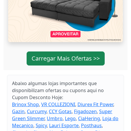
Carregar Mais Ofertas >>
Abaixo algumas lojas importantes que
disponibilizam ofertas ou cupons aqui no
Cupom Desconto Hoje:
Brinox Shop
,
VR COLLEZIONI
,
Diurex Fit Power
,
Gazin
,
Curcumy
,
CCY Gotas
,
Figadozen
,
Super
Green Slimmer
,
Umbro
,
Lego
,
CiaHering
,
Loja do
Mecanico
,
Spicy
,
Lauri Esporte
,
Posthaus
,