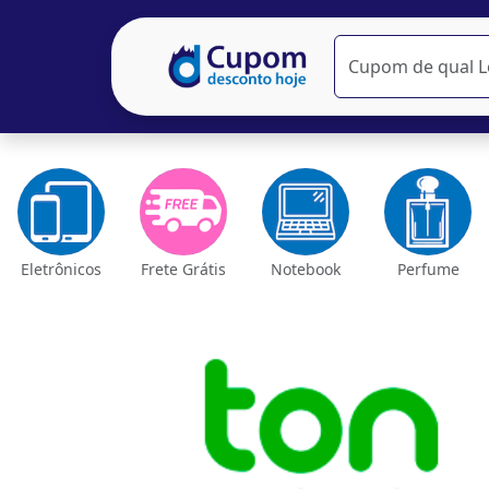
Eletrônicos
Frete Grátis
Notebook
Perfume