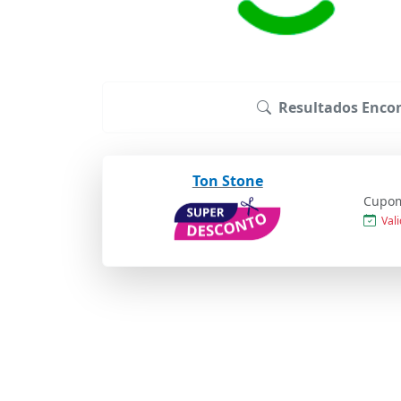
Resultados Encon
Ton Stone
Cupom
Vali