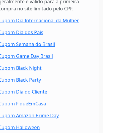
geralmente é válido para a primeira
compra no site limitado pelo CPF.
Cupom Dia Internacional da Mulher
Cupom Dia dos Pais
Cupom Semana do Brasil
Cupom Game Day Brasil
Cupom Black Night
Cupom Black Party
Cupom Dia do Cliente
Cupom FiqueEmCasa
Cupom Amazon Prime Day
Cupom Halloween