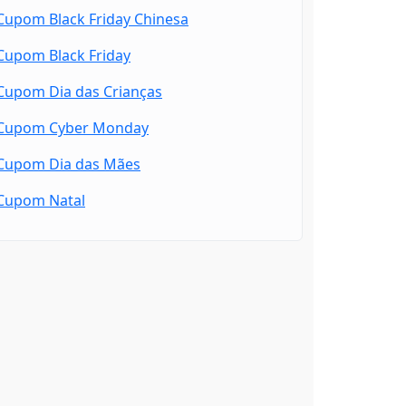
Cupom Black Friday Chinesa
Cupom Black Friday
Cupom Dia das Crianças
Cupom Cyber Monday
Cupom Dia das Mães
Cupom Natal