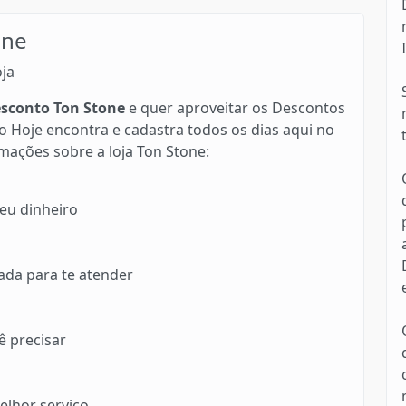
one
oja
sconto Ton Stone
e quer aproveitar os Descontos
 Hoje encontra e cadastra todos os dias aqui no
rmações sobre a loja Ton Stone:
eu dinheiro
zada para te atender
 precisar
elhor serviço