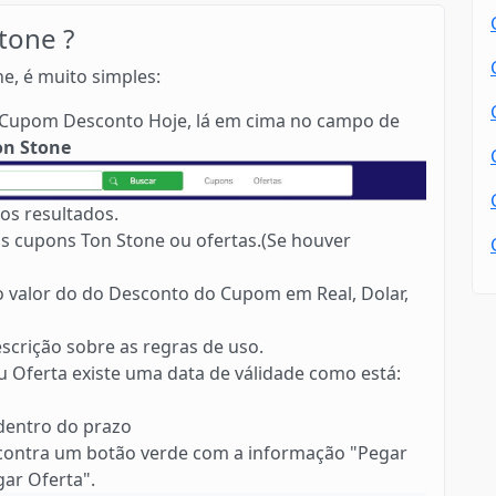
tone ?
e, é muito simples:
no Cupom Desconto Hoje, lá em cima no campo de
on Stone
os resultados.
s cupons Ton Stone ou ofertas.(Se houver
 o valor do do Desconto do Cupom em Real, Dolar,
scrição sobre as regras de uso.
 Oferta existe uma data de válidade como está:
 dentro do prazo
contra um botão verde com a informação "Pegar
ar Oferta".