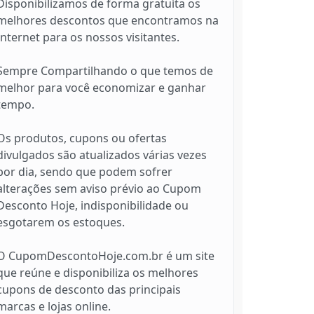
Disponibilizamos de forma gratuíta os
melhores descontos que encontramos na
Internet para os nossos visitantes.
Sempre Compartilhando o que temos de
melhor para você economizar e ganhar
tempo.
Os produtos, cupons ou ofertas
divulgados são atualizados várias vezes
por dia, sendo que podem sofrer
alterações sem aviso prévio ao Cupom
Desconto Hoje, indisponibilidade ou
esgotarem os estoques.
O CupomDescontoHoje.com.br é um site
que reúne e disponibiliza os melhores
cupons de desconto das principais
marcas e lojas online.