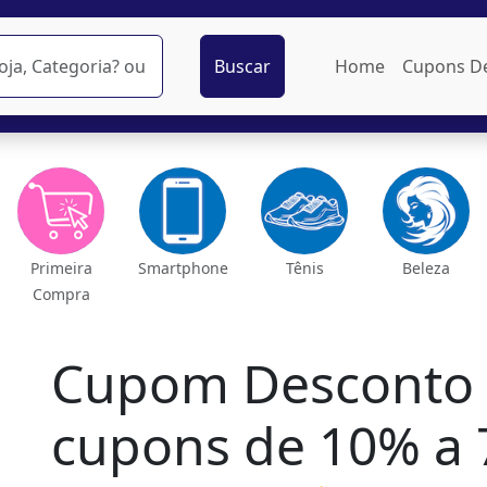
Buscar
Home
Cupons D
Primeira
Smartphone
Tênis
Beleza
Compra
Cupom Desconto 
cupons de 10% a