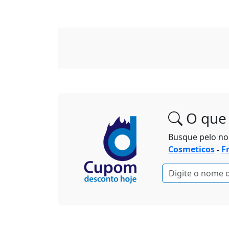
O que 
Busque pelo n
Cosmeticos
-
F