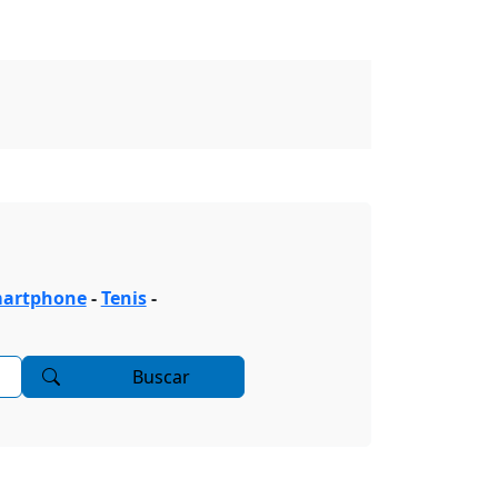
artphone
-
Tenis
-
Buscar