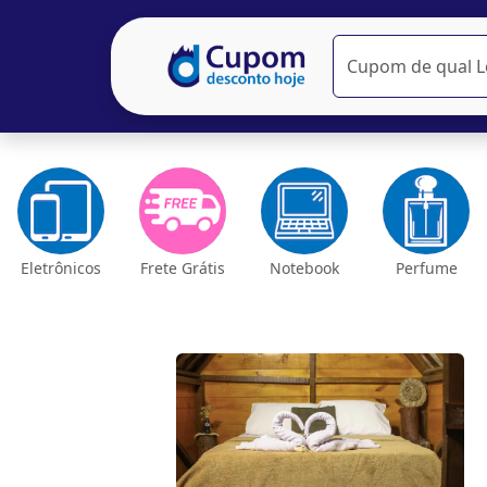
Eletrônicos
Frete Grátis
Notebook
Perfume