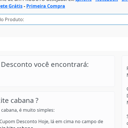
rete Grátis
-
Primeira Compra
Desconto você encontrará:
te cabana ?
 cabana, é muito simples:
no Cupom Desconto Hoje, lá em cima no campo de