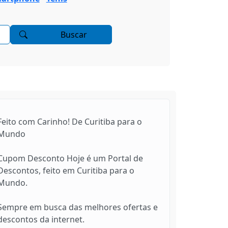
Buscar
Feito com Carinho! De Curitiba para o
Mundo
Cupom Desconto Hoje é um Portal de
Descontos, feito em Curitiba para o
Mundo.
Sempre em busca das melhores ofertas e
descontos da internet.