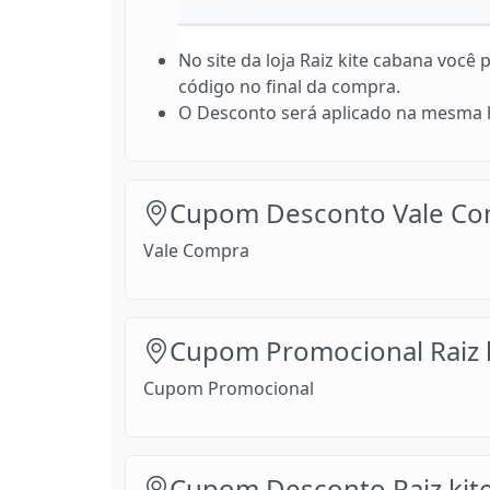
No site da loja Raiz kite cabana voc
código no final da compra.
O Desconto será aplicado na mesma h
Cupom Desconto Vale Com
Vale Compra
Cupom Promocional Raiz 
Cupom Promocional
Cupom Desconto Raiz kite