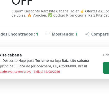
OFF
Cupom Desconto Raiz Kite Cabana Hoje? ☝ Ofertas e Cu
de Lojas. 🔥 Voucher, ✅ Código Promocional Raiz Kite Ca
ados Encontrados :
1
Mostrando:
1
Comparti
kite cabana
+ d
 Desconto Hoje para
Turismo
na loja
Raiz kite cabana
principal, Jijoca de Jericoacoara, CE, 62598-000, Brasil
dade: (vence em breve - 3 dias) 12/08/2026