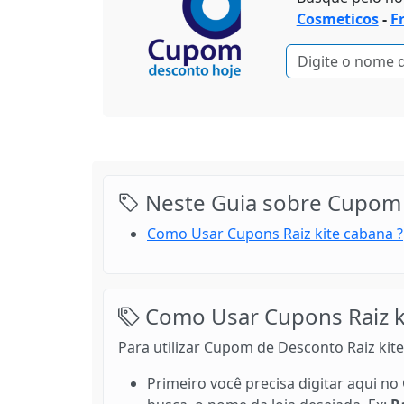
Cosmeticos
-
F
Neste Guia sobre Cupom 
Como Usar Cupons Raiz kite cabana ?
Como Usar Cupons Raiz ki
Para utilizar Cupom de Desconto Raiz kite
Primeiro você precisa digitar aqui 