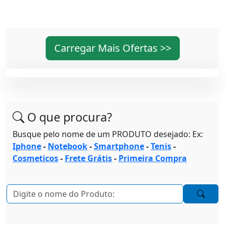
Carregar Mais Ofertas >>
O que procura?
Busque pelo nome de um PRODUTO desejado: Ex:
Iphone
-
Notebook
-
Smartphone
-
Tenis
-
Cosmeticos
-
Frete Grátis
-
Primeira Compra