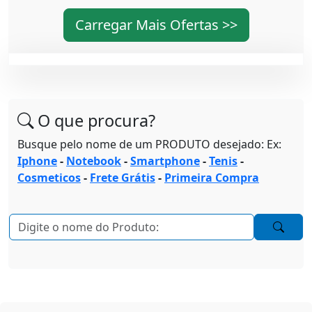
Carregar Mais Ofertas >>
O que procura?
Busque pelo nome de um PRODUTO desejado: Ex:
Iphone
-
Notebook
-
Smartphone
-
Tenis
-
Cosmeticos
-
Frete Grátis
-
Primeira Compra