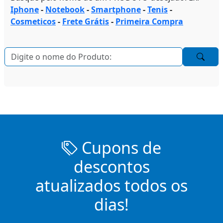
Iphone
-
Notebook
-
Smartphone
-
Tenis
-
Cosmeticos
-
Frete Grátis
-
Primeira Compra
Cupons de
descontos
atualizados todos os
dias!