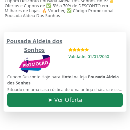
Cupom Desconto Pousada Aldeia Dos Sonhos Hoje? ☝
Ofertas e Cupons de ✅ 5% a 70% de DESCONTO em
Milhares de Lojas. 🔥 Voucher, ✅ Código Promocional
Pousada Aldeia Dos Sonhos
Pousada Aldeia dos
Sonhos
Validade: 01/01/2050
Cupom Desconto Hoje para
Hotel
na loja
Pousada Aldeia
dos Sonhos
Situado em uma casa rústica de uma antiga chácara e cercada por belos jardins floridos, a Aldeia dos Sonhos está situada na tranqüila cidade de Canela, e oferece uma piscina ao ar livre, trilha.
➤ Ver Oferta