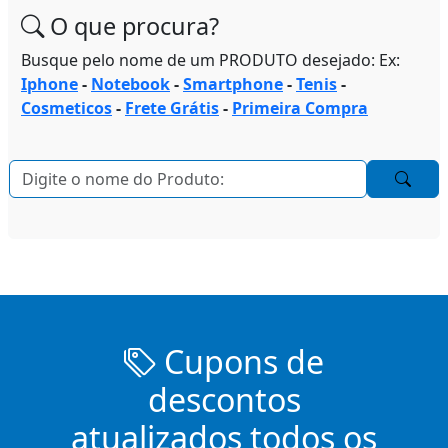
O que procura?
Busque pelo nome de um PRODUTO desejado: Ex:
Iphone
-
Notebook
-
Smartphone
-
Tenis
-
Cosmeticos
-
Frete Grátis
-
Primeira Compra
Cupons de
descontos
atualizados todos os