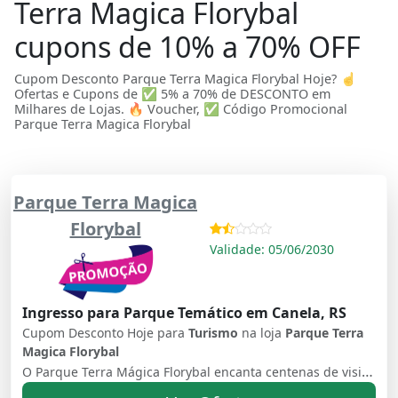
Terra Magica Florybal
cupons de 10% a 70% OFF
Cupom Desconto Parque Terra Magica Florybal Hoje? ☝
Ofertas e Cupons de ✅ 5% a 70% de DESCONTO em
Milhares de Lojas. 🔥 Voucher, ✅ Código Promocional
Parque Terra Magica Florybal
Parque Terra Magica
Florybal
Validade: 05/06/2030
Ingresso para Parque Temático em Canela, RS
Cupom Desconto Hoje para
Turismo
na loja
Parque Terra
Magica Florybal
O Parque Terra Mágica Florybal encanta centenas de visitantes diariamente em Canela (RS). Com mais de 40 atrações e mil esculturas, o passeio impressiona com diversos personagens, atrações e bonecos gigantes que emitem sons e se movimentam.Localizado em meio a exuberante mata nativa da Serra Gaúcha, o complexo tem uma área total de 67 mil m², com 12 mil m² de área natural preservada e chama a atenção de todas as idades, sendo um excelente programa para fazer com a família inteira.