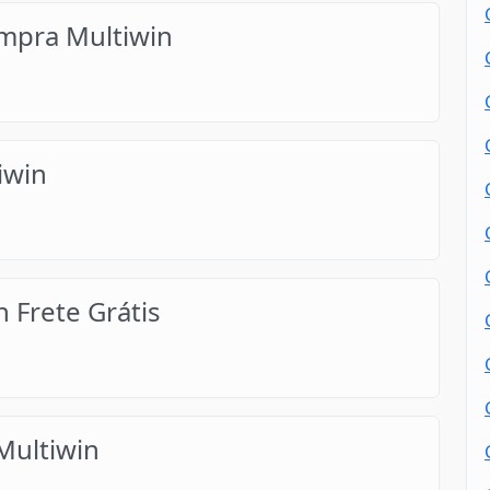
mpra Multiwin
iwin
 Frete Grátis
ultiwin