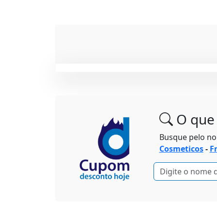
O que 
Busque pelo n
Cosmeticos
-
F