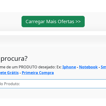
Carregar Mais Ofertas >>
procura?
ome de um PRODUTO desejado: Ex:
Iphone
-
Notebook
-
Sm
rete Grátis
-
Primeira Compra