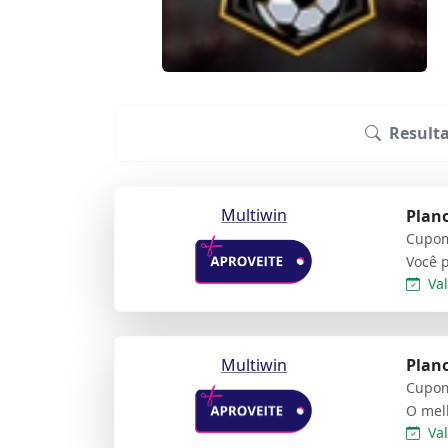
Result
Multiwin
Plano
Cupom
Val
Multiwin
Plano
Cupom
O mel
Val