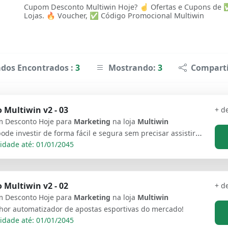
Cupom Desconto Multiwin Hoje? ☝ Ofertas e Cupons de
Lojas. 🔥 Voucher, ✅ Código Promocional Multiwin
ados Encontrados :
3
Mostrando:
3
Comparti
 Multiwin v2 - 03
+ d
 Desconto Hoje para
Marketing
na loja
Multiwin
Você pode investir de forma fácil e segura sem precisar assistir jogos, sem precisar pagar mensalidade em salas de sinais e ficar copiando e colando tudo manualmente.
idade até: 01/01/2045
 Multiwin v2 - 02
+ d
 Desconto Hoje para
Marketing
na loja
Multiwin
hor automatizador de apostas esportivas do mercado!
idade até: 01/01/2045