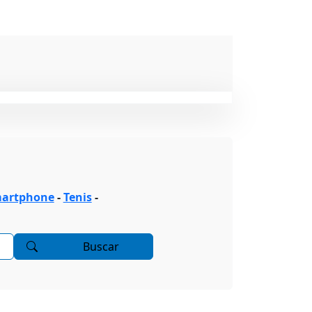
artphone
-
Tenis
-
Buscar