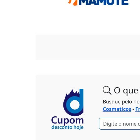
O que 
Busque pelo n
Cosmeticos
-
F