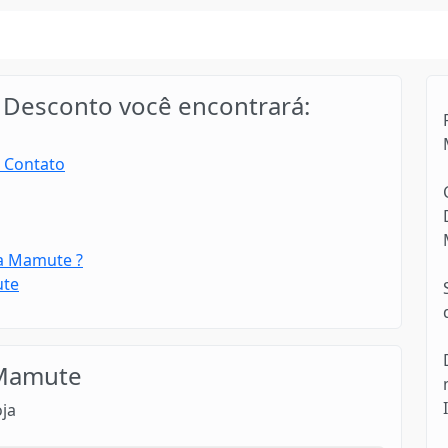
Desconto você encontrará:
 Contato
ga Mamute ?
ute
Mamute
oja