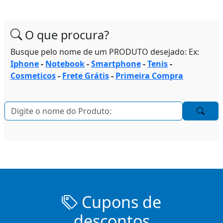
O que procura?
Busque pelo nome de um PRODUTO desejado: Ex:
Iphone
-
Notebook
-
Smartphone
-
Tenis
-
Cosmeticos
-
Frete Grátis
-
Primeira Compra
Cupons de
descontos