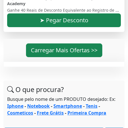
Academy
Ganhe 40 Reais de Desconto Equivalente ao Registro de Domínio no primeiro mês de assinatura. Valor não acomulativo, válido para primeiro ano.
➤ Pegar Desconto
Carregar Mais Ofertas >>
O que procura?
Busque pelo nome de um PRODUTO desejado: Ex:
Iphone
-
Notebook
-
Smartphone
-
Tenis
-
Cosmeticos
-
Frete Grátis
-
Primeira Compra