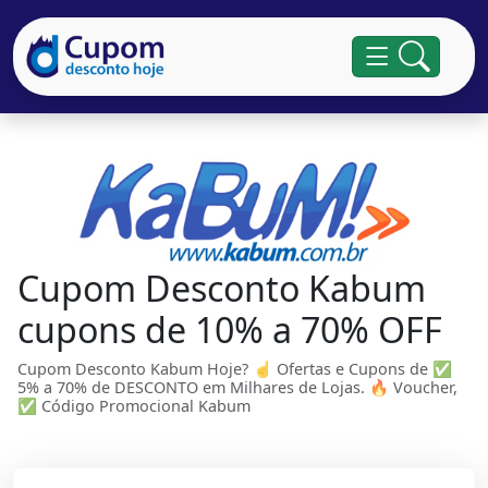
Cupom Desconto Kabum
cupons de 10% a 70% OFF
Cupom Desconto Kabum Hoje? ☝ Ofertas e Cupons de ✅
5% a 70% de DESCONTO em Milhares de Lojas. 🔥 Voucher,
✅ Código Promocional Kabum