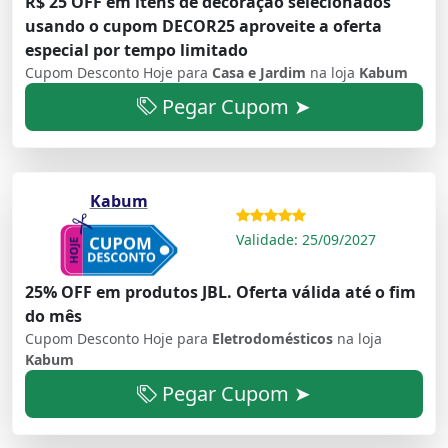
R$ 25 OFF em itens de decoração selecionados
usando o cupom DECOR25 aproveite a oferta
especial por tempo limitado
Cupom Desconto Hoje para
Casa e Jardim
na loja
Kabum
Pegar Cupom ➤
Kabum
Validade: 25/09/2027
25% OFF em produtos JBL. Oferta válida até o fim
do mês
Cupom Desconto Hoje para
Eletrodomésticos
na loja
Kabum
Pegar Cupom ➤