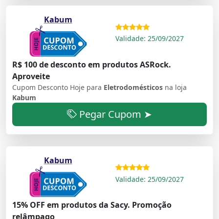
Kabum
Validade: 25/09/2027
R$ 100 de desconto em produtos ASRock.
Aproveite
Cupom Desconto Hoje para
Eletrodomésticos
na loja
Kabum
Pegar Cupom ➤
Kabum
Validade: 25/09/2027
15% OFF em produtos da Sacy. Promoção
relâmpago