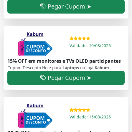
Pegar Cupom ➤
Kabum
Validade: 10/08/2026
15% OFF em monitores e TVs OLED participantes
Cupom Desconto Hoje para
Laptops
na loja
Kabum
Pegar Cupom ➤
Kabum
Validade: 15/08/2026