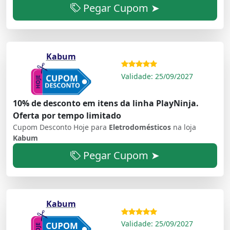
Pegar Cupom ➤
Kabum
Validade: 25/09/2027
10% de desconto em itens da linha PlayNinja.
Oferta por tempo limitado
Cupom Desconto Hoje para
Eletrodomésticos
na loja
Kabum
Pegar Cupom ➤
Kabum
Validade: 25/09/2027