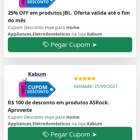
25% OFF em produtos JBL. Oferta válida até o fim
do mês
Cupom Desconto Hoje para
Home
Appliances,Eletrodomésticos
na loja
Kabum
Pegar Cupom ➤
Kabum
Validade: 25/09/2027
R$ 100 de desconto em produtos ASRock.
Aproveite
Cupom Desconto Hoje para
Home
Appliances,Eletrodomésticos
na loja
Kabum
Pegar Cupom ➤