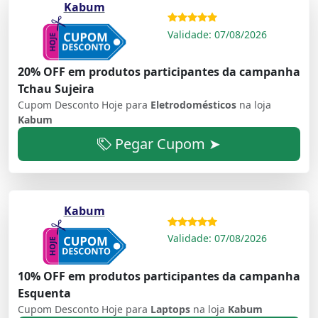
Kabum
Validade: 07/08/2026
20% OFF em produtos participantes da campanha
Tchau Sujeira
Cupom Desconto Hoje para
Eletrodomésticos
na loja
Kabum
Pegar Cupom ➤
Kabum
Validade: 07/08/2026
10% OFF em produtos participantes da campanha
Esquenta
Cupom Desconto Hoje para
Laptops
na loja
Kabum