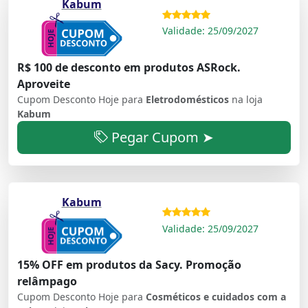
Kabum
Validade: 25/09/2027
R$ 100 de desconto em produtos ASRock.
Aproveite
Cupom Desconto Hoje para
Eletrodomésticos
na loja
Kabum
Pegar Cupom ➤
Kabum
Validade: 25/09/2027
15% OFF em produtos da Sacy. Promoção
relâmpago
Cupom Desconto Hoje para
Cosméticos e cuidados com a