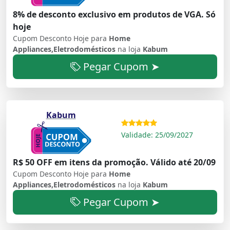
8% de desconto exclusivo em produtos de VGA. Só
hoje
Cupom Desconto Hoje para
Home
Appliances,Eletrodomésticos
na loja
Kabum
Pegar Cupom ➤
Kabum
Validade: 25/09/2027
R$ 50 OFF em itens da promoção. Válido até 20/09
Cupom Desconto Hoje para
Home
Appliances,Eletrodomésticos
na loja
Kabum
Pegar Cupom ➤