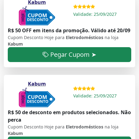
Kabum
Validade: 25/09/2027
R$ 50 OFF em itens da promoção. Válido até 20/09
Cupom Desconto Hoje para
Eletrodomésticos
na loja
Kabum
Pegar Cupom ➤
Kabum
Validade: 25/09/2027
R$ 50 de desconto em produtos selecionados. Não
perca
Cupom Desconto Hoje para
Eletrodomésticos
na loja
Kabum