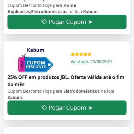
Cupom Desconto Hoje para
Home
Appliances,Eletrodomésticos
na loja
Kabum
Pegar Cupom ➤
Kabum
Validade: 25/09/2027
25% OFF em produtos JBL. Oferta válida até o fim
do mês
Cupom Desconto Hoje para
Eletrodomésticos
na loja
Kabum
Pegar Cupom ➤