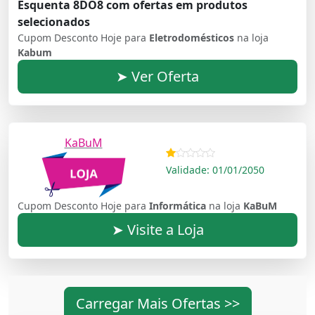
Esquenta 8DO8 com ofertas em produtos
selecionados
Cupom Desconto Hoje para
Eletrodomésticos
na loja
Kabum
➤ Ver Oferta
KaBuM
Validade: 01/01/2050
Cupom Desconto Hoje para
Informática
na loja
KaBuM
➤ Visite a Loja
Carregar Mais Ofertas >>