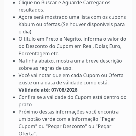
Clique no Buscar e Aguarde Carregar os
resultados.
Agora será mostrado uma lista com os cupons
Kabum ou ofertas.(Se houver disponíveis para
o dia)
O título em Preto e Negrito, informa o valor do
do Desconto do Cupom em Real, Dolar, Euro,
Porcentagem etc.
Na linha abaixo, mostra uma breve descrição
sobre as regras de uso.
Você vai notar que em cada Cupom ou Oferta
existe uma data de válidade como está:
Válidade até: 07/08/2026
Confira se a válidade do Cupom está dentro do
prazo
Próximo destas informações você encontra
um botão verde com a informação "Pegar
Cupom" ou "Pegar Desconto" ou "Pegar
Oferta".