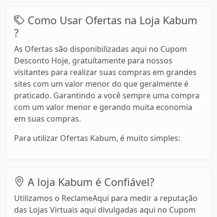
Como Usar Ofertas na Loja Kabum
?
As Ofertas são disponibilizadas aqui no Cupom
Desconto Hoje, gratuítamente para nossos
visitantes para realizar suas compras em grandes
sites com um valor menor do que geralmente é
praticado. Garantindo a você sempre uma compra
com um valor menor e gerando muita economia
em suas compras.
Para utilizar Ofertas Kabum, é muito simples:
A loja Kabum é Confiável?
Utilizamos o ReclameAqui para medir a reputação
das Lojas Virtuais aqui divulgadas aqui no Cupom