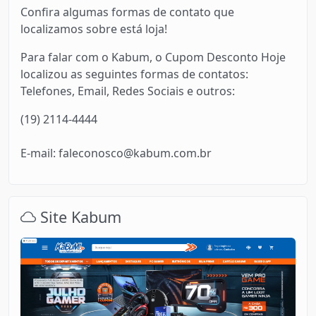
Confira algumas formas de contato que
localizamos sobre está loja!
Para falar com o Kabum, o Cupom Desconto Hoje
localizou as seguintes formas de contatos:
Telefones, Email, Redes Sociais e outros:
(19) 2114-4444
E-mail: faleconosco@kabum.com.br
Site Kabum