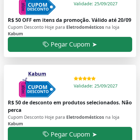
Validade: 25/09/2027
R$ 50 OFF em itens da promoção. Válido até 20/09
Cupom Desconto Hoje para
Eletrodomésticos
na loja
Kabum
Pegar Cupom ➤
Kabum
Validade: 25/09/2027
R$ 50 de desconto em produtos selecionados. Não
perca
Cupom Desconto Hoje para
Eletrodomésticos
na loja
Kabum
Pegar Cupom ➤