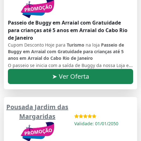
Passeio de Buggy em Arraial com Gratuidade
para crianças até 5 anos em Arraial do Cabo Rio
de Janeiro
Cupom Desconto Hoje para
Turismo
na loja
Passeio de
Buggy em Arraial com Gratuidade para crianças até 5
anos em Arraial do Cabo Rio de Janeiro
O passeio se inicia com a saída de Buggy da nossa Loja e levará você em um roteiro incrível com lindas paisagens, praias e mirantes contemplando as Belezas Naturais locais, além de uma parada em todos os locais para apreciação e fotos. Todos os Pontos Turísticos abaixo serão contemplados no Passeio: - Mirante da prainha - Enseada do Gabriel - Praia do Pontal - Praia do Foguete - Lagoa Barra Nova - Mirante Boa Vista.
➤ Ver Oferta
Pousada Jardim das
Margaridas
Validade: 01/01/2050