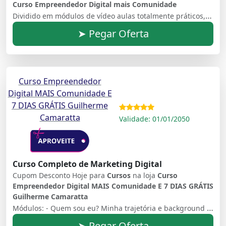
Curso Empreendedor Digital mais Comunidade
Dividido em módulos de vídeo aulas totalmente práticos, o guia lhe ensinará passo a passo de todos os métodos e técnicas que você precisa para ter o seu negócio on-line ou alavancar sua empresa de forma simples, direta e eficiente.
➤ Pegar Oferta
Curso Empreendedor
Digital MAIS Comunidade E
7 DIAS GRÁTIS Guilherme
Camaratta
Validade: 01/01/2050
Curso Completo de Marketing Digital
Cupom Desconto Hoje para
Cursos
na loja
Curso
Empreendedor Digital MAIS Comunidade E 7 DIAS GRÁTIS
Guilherme Camaratta
Módulos: - Quem sou eu? Minha trajetória e background - Objetivo do curso - Introdução ao Marketing Digital - Mindset / psicologia para empreender digitalmente - Público-alvo / avatar - Economia aplicado à Marketing Digital - Instagram - Facebook - Marketing de Influência Digital - Tipos de Tráfego - Funil de vendas - E-mail Marketing - Facebook Business (campanha, pixel, métricas, lookalike, etc) - Chat Bot - Google Ads - Tráfego Adulto - Redes de Afiliados - Sistemas de pagamentos on-line - Como criar o seu site (domínio, hospedagem e edição) - Criando seu e-mail profissional - Copywriting (texto de venda ? Gatilhos Mentais) - Como criar sua Landing Page (Página de vendas / Página de captura) - Lançamentos digitais - Como gerar autoridade - Como criar seu produto digital - Precificação de Infoprodutos - Whatsapp business para vendas - Design para não designer - CNPJ - Contratar equipe - Finanças para Marketing Digital - Acesso no grupo de alunos
➤ Pegar Oferta