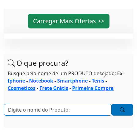
Carregar Mais Ofertas >>
O que procura?
Busque pelo nome de um PRODUTO desejado: Ex:
Iphone
-
Notebook
-
Smartphone
-
Tenis
-
Cosmeticos
-
Frete Grátis
-
Primeira Compra