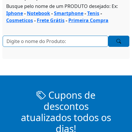
Busque pelo nome de um PRODUTO desejado: Ex:
Iphone
-
Notebook
-
Smartphone
-
Tenis
-
Cosmeticos
-
Frete Grátis
-
Primeira Compra
Cupons de
descontos
atualizados todos os
dias!