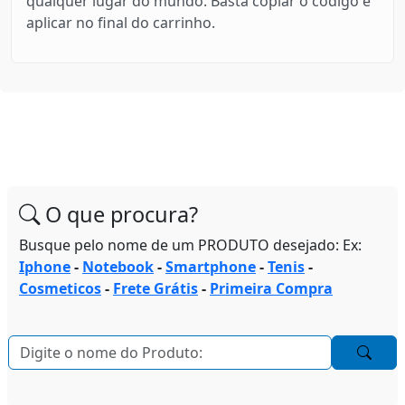
qualquer lugar do mundo. Basta copiar o código e
aplicar no final do carrinho.
O que procura?
Busque pelo nome de um PRODUTO desejado: Ex:
Iphone
-
Notebook
-
Smartphone
-
Tenis
-
Cosmeticos
-
Frete Grátis
-
Primeira Compra