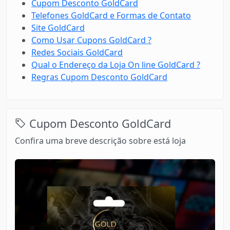
Cupom Desconto GoldCard
Telefones GoldCard e Formas de Contato
Site GoldCard
Como Usar Cupons GoldCard ?
Redes Sociais GoldCard
Qual o Endereço da Loja On line GoldCard ?
Regras Cupom Desconto GoldCard
Cupom Desconto GoldCard
Confira uma breve descrição sobre está loja