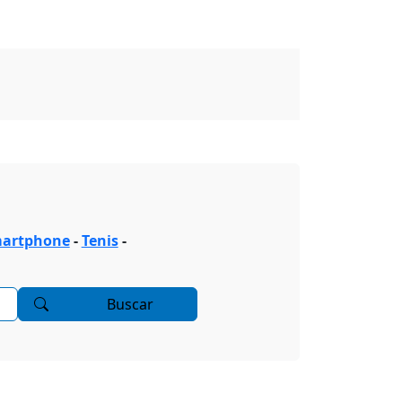
artphone
-
Tenis
-
Buscar