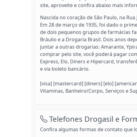
site, aproveite e confira abaixo mais info
Nascida no coração de São Paulo, na Rua J
Em 28 de março de 1935, foi dado o prim
de dois pequenos grupos de farmácias fam
Bráulio e a Drogaria Brasil. Dois anos de
juntar a outras drogarias: Amarante, Ypir
comprar pelo site, você poderá pagar com
Express, Elo, Diners e Hipercard, transfe
e via boleto bancário.
[visa] [mastercard] [diners] [elo] [americ
Vitaminas, Banheiro/Corpo, Serviços e S
Telefones Drogasil e For
Confira algumas formas de contato que lo