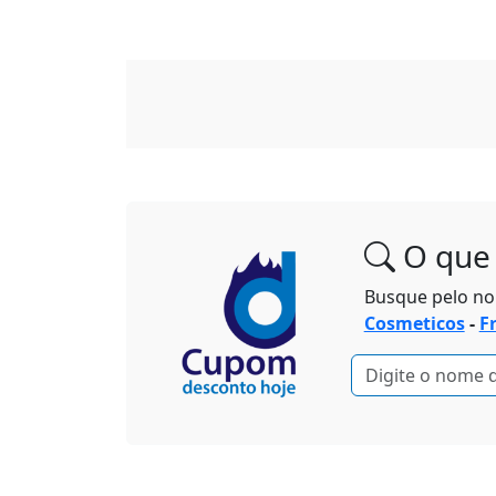
O que 
Busque pelo n
Cosmeticos
-
F